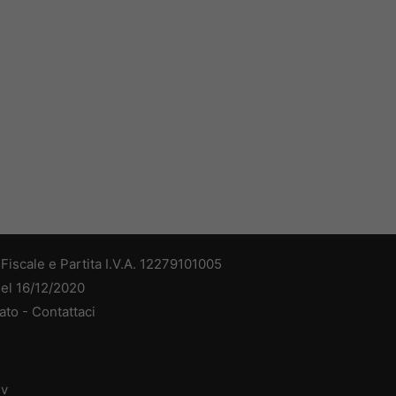
iscale e Partita I.V.A. 12279101005
del 16/12/2020
ato -
Contattaci
dv