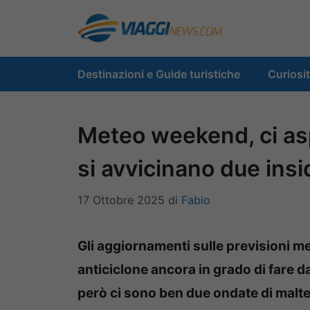
Vai
al
contenuto
Destinazioni e Guide turistiche
Curiosi
Meteo weekend, ci as
si avvicinano due insi
17 Ottobre 2025
di
Fabio
Gli aggiornamenti sulle previsioni 
anticiclone ancora in grado di fare da
però ci sono ben due ondate di malt