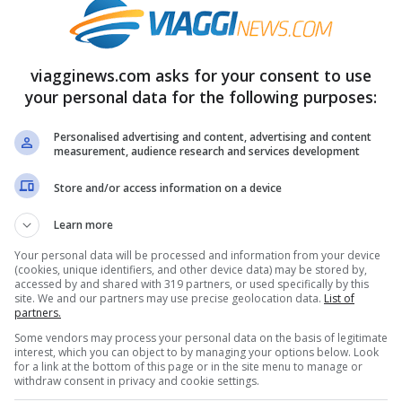
ole e bel tempo praticamente ovunque, mentre
viagginews.com asks for your consent to use
iori e sulla Calabria ionica sono attese
your personal data for the following purposes:
e pericolose di quelle che ci sono state fino
Personalised advertising and content, advertising and content
sistemi convettivi a mesoscala
.
measurement, audience research and services development
Store and/or access information on a device
di dimensioni che si generano quando le correnti
Learn more
contrano con l’aria calda ancora presente sul
Your personal data will be processed and information from your device
sistemi è che possano portare temporali
(cookies, unique identifiers, and other device data) may be stored by,
accessed by and shared with 319 partners, or used specifically by this
enormi quantitativi di pioggia sulle zone
site. We and our partners may use precise geolocation data.
List of
partners.
Some vendors may process your personal data on the basis of legitimate
interest, which you can object to by managing your options below. Look
for a link at the bottom of this page or in the site menu to manage or
re rischio temporale
withdraw consent in privacy and cookie settings.