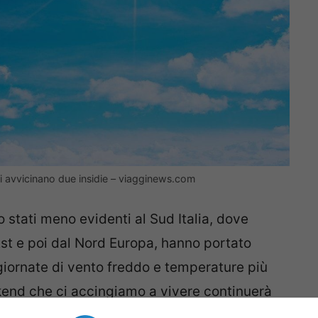
i avvicinano due insidie – viagginews.com
no stati meno evidenti al Sud Italia, dove
l’Est e poi dal Nord Europa, hanno portato
, giornate di vento freddo e temperature più
eekend che ci accingiamo a vivere continuerà