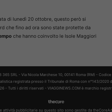
ata di lunedì 20 ottobre, questo però si
rd che fino ad ora sono state protette da
tempo
che hanno coinvolto le Isole Maggiori
 365 SRL - Via Nicola Marchese 10, 00141 Roma (RM) - Codice F
alistica registrata presso il Tribunale di Roma con n°143/2020 
 - Tutti i diritti riservati - VIAGGINEWS.COM è marchio registr
e attività pubblicitarie su questo sito sono gestite da theCoreA