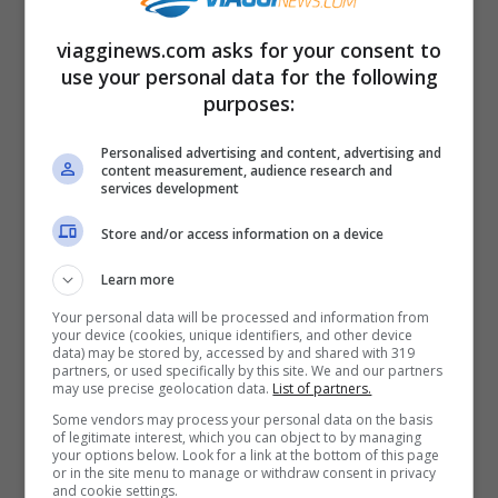
cratere vulcanico, si affacciano borghi
viagginews.com asks for your consent to
pittoreschi e una fitta vegetazione.
use your personal data for the following
purposes:
Dall’omonimo borgo di Bracciano svetta
imponente il
Castello Orsini-Odescalchi
,
Personalised advertising and content, advertising and
content measurement, audience research and
conosciuto anche come Castello di
services development
Bracciano. Si tratta di una fortificazione a
Store and/or access information on a device
forma pentagonale dotata di cinque torri,
Learn more
realizzata alla fine del XV secolo e oggi
Your personal data will be processed and information from
your device (cookies, unique identifiers, and other device
usata per cerimonie e grandi eventi. Gli
data) may be stored by, accessed by and shared with 319
partners, or used specifically by this site. We and our partners
altri borghi che si affacciano sul lago sono
may use precise geolocation data.
List of partners.
Trevigiano Romano
e
Anguillara Sabazia
,
Some vendors may process your personal data on the basis
of legitimate interest, which you can object to by managing
quest’ultimo è arrampicato su un piccolo
your options below. Look for a link at the bottom of this page
or in the site menu to manage or withdraw consent in privacy
promontorio. Il Lago di Bracciano è
and cookie settings.