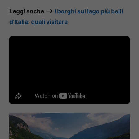
Leggi anche –>
I borghi sul lago più belli
d’Italia: quali visitare