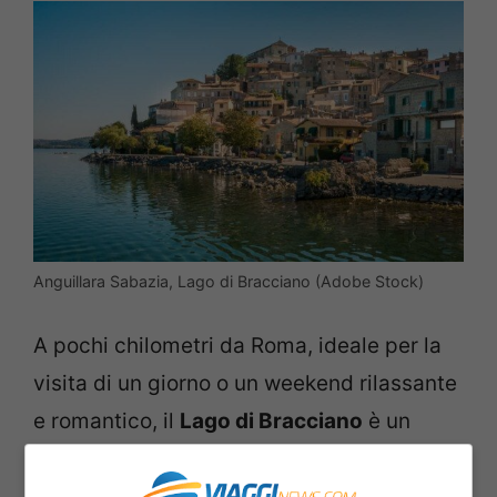
Anguillara Sabazia, Lago di Bracciano (Adobe Stock)
A pochi chilometri da Roma, ideale per la
visita di un giorno o un weekend rilassante
e romantico, il
Lago di Bracciano
è un
posto incantevole. Sul suo specchio
d’acqua, che ricopre un antichissimo