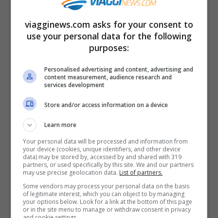
Fate in tempo anche a visitare gli ultimi
mercatini di Natale
. Per l’inverno, invece,
viagginews.com asks for your consent to
use your personal data for the following
potete approfittare della promozione per i
purposes:
weekend nelle principali città italiane
, per
Personalised advertising and content, advertising and
la visita a mostre, monumenti e centri
content measurement, audience research and
services development
storici, per partecipare ad eventi,
spettacoli, concerti e fare shopping. Avete
Store and/or access information on a device
la possibilità di programmare viaggi low
Learn more
cost con l’alta velocità anche per
Your personal data will be processed and information from
your device (cookies, unique identifiers, and other device
Carnevale
, oltre che per viaggi di studio e
data) may be stored by, accessed by and shared with 319
partners, or used specifically by this site. We and our partners
lavoro nel periodo invernale. Dovete solo
may use precise geolocation data.
List of partners.
trovare l’occasione giusta per voi.
Some vendors may process your personal data on the basis
of legitimate interest, which you can object to by managing
your options below. Look for a link at the bottom of this page
or in the site menu to manage or withdraw consent in privacy
Come acquistare i biglietti con il
and cookie settings.