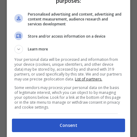
purposes:
che quest’anno è stata eletta
Capitale
Europea della Cultura Gastronomica
. Una
Personalised advertising and content, advertising and
content measurement, audience research and
scusa in più per visitarla. La città, infatti, è
services development
famosa per la sua cucina di alta qualità,
Store and/or access information on a device
merito anche della ricchezza delle materie
Learn more
prime, dal latte e formaggi al pane, i
Your personal data will be processed and information from
cereali, le verdure fresche, la frutta, la
your device (cookies, unique identifiers, and other device
data) may be stored by, accessed by and shared with 319
carte e gli insaccati. Per questo motivo
partners, or used specifically by this site. We and our partners
may use precise geolocation data.
List of partners.
l’
Accademia europea di gastronomia
ha
Some vendors may process your personal data on the basis
of legitimate interest, which you can object to by managing
premiato Cracovia nominandola
Capitale
your options below. Look for a link at the bottom of this page
or in the site menu to manage or withdraw consent in privacy
europea della Cultura Gastronomica
and cookie settings.
2019
.
Consent
Cracovia è capoluogo della
Małopolska
, la