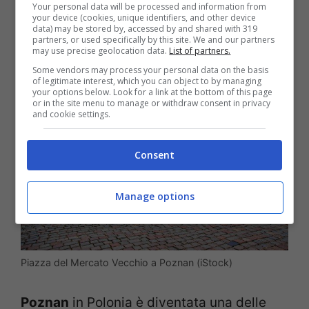
Your personal data will be processed and information from
your device (cookies, unique identifiers, and other device
data) may be stored by, accessed by and shared with 319
5. Poznan, Polonia
partners, or used specifically by this site. We and our partners
may use precise geolocation data.
List of partners.
Some vendors may process your personal data on the basis
of legitimate interest, which you can object to by managing
your options below. Look for a link at the bottom of this page
or in the site menu to manage or withdraw consent in privacy
and cookie settings.
Consent
Manage options
Piazza del Mercato Vecchio a Poznan (iStock)
Poznan
in Polonia è diventata una delle