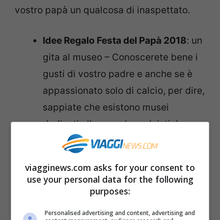
vostro papà un qualcosa di inaspettato.
Idee Regalo Festa del Papà 2018
: un
gita al museo – Conoscerete bene i
gusti di vostro padre e anche se è
appassionato solo di calcio, per dire,
sappiate che esistono musei
dedicati alle squadre calcistiche
italiane in ogni dove e raggiungerli è
facile. Allo stesso modo se ci sono
viagginews.com asks for your consent to
dei pittori a lui particolarmente cari
use your personal data for the following
purposes:
informatevi se esistono delle
mostre!
Personalised advertising and content, advertising and