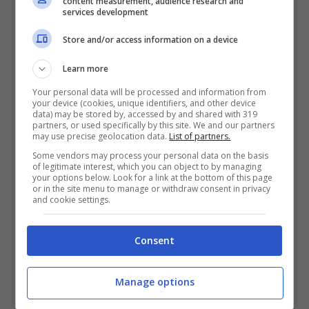
content measurement, audience research and
Idee Regalo Festa del Papà 2018
:
services development
film al cinema – Una bella giornata
Store and/or access information on a device
padre, figlio o padre figlia. Una
Learn more
serata all’insegna dei pop corn e
Your personal data will be processed and information from
dell’intrattenimento guardando un
your device (cookies, unique identifiers, and other device
data) may be stored by, accessed by and shared with 319
film insieme al cinema, anche se non
partners, or used specifically by this site. We and our partners
may use precise geolocation data.
List of partners.
è per niente il vostro genere.
Some vendors may process your personal data on the basis
of legitimate interest, which you can object to by managing
Idee Regalo Festa del Papà 2018
:
your options below. Look for a link at the bottom of this page
or in the site menu to manage or withdraw consent in privacy
gita fuori porta – Perchè non
and cookie settings.
regalare a vostro Papà un bel
viaggio? Non deve essere per forza
Consent
una settimana, basta anche un
Manage options
giorno di relax da qualche parte,