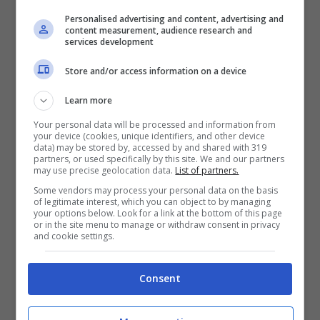
maschera che animano tutte le città e i
Personalised advertising and content, advertising and
content measurement, audience research and
paesi delle vallate. Questa festività quindi
services development
potrebbe essere un’
ottima scusa per
Store and/or access information on a device
tornare a visitare la Valle d’Aosta, meta
Learn more
montuosa
, ricca di interessanti attività da
Your personal data will be processed and information from
fare: dagli sport invernali alle camminate
your device (cookies, unique identifiers, and other device
data) may be stored by, accessed by and shared with 319
tra i boschi alla scoperta della fauna tipica
partners, or used specifically by this site. We and our partners
may use precise geolocation data.
List of partners.
locale. Fare un viaggio in Valle D’Aosta è
Some vendors may process your personal data on the basis
of legitimate interest, which you can object to by managing
quindi molto interessante e ricordiamo che
your options below. Look for a link at the bottom of this page
or in the site menu to manage or withdraw consent in privacy
le città più importanti sono Aosta,
and cookie settings.
Courmayeur, Cogne, ma non mancano poi
attrazioni “naturali” come il Parco del Gran
Consent
Paradiso, il Cervino e tantissimi castelli