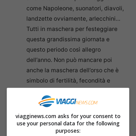
come Napoleone, suonatori, diavoli,
landzette ovviamente, arlecchini…
Tutti in maschera per festeggiare
questa grandissima giornata e
questo periodo così allegro
dell’anno. Non può mancare poi
anche la maschera dell’orso che è
simbolo di fertilità, fecondità e
natura
Insomma, sembra proprio che anche il
viagginews.com asks for your consent to
carnevale in Valle D’Aosta sia molto
use your personal data for the following
purposes:
interessante con sfilate e cortei in