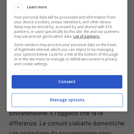
Mettila in bagno o vicino al pavimento.
Learn more
Quando la card fuori dalla fessura spegne
Your personal data will be processed and information from
your device (cookies, unique identifiers, and other device
tutto, lei resta accesa quel tanto che
data) may be stored by, accessed by and shared with 319
partners, or used specifically by this site. We and our partners
basta. Una
luce notturna LED
da 10–30
may use precise geolocation data.
List of partners.
lumen, 2700–3000K, ti guida senza
Some vendors may process your personal data on the basis
of legitimate interest, which you can object to by managing
abbagliare e non svegli chi dorme. È un
your options below. Look for a link at the bottom of this page
or in the site menu to manage or withdraw consent in privacy
gesto di sicurezza e di cura del sonno:
and cookie settings.
niente riflessi violenti, niente orientamento
Consent
a tentoni.
Manage options
Multipresa senza protezione da
sovratensione: È l’oggetto che fa la
differenza. Le comuni ciabatte domestiche
con protezione da sovratensione sono