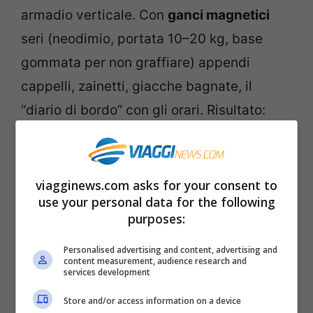
armadio verticale. Con
ganci magnetici
seri (neodimio, portata 10–20 kg, base
gommata per non graffiare) appendi
cappelli, zainetti, giacche bagnate, il
“diario di bordo” con gli orari. Risultato:
piani liberi, mente libera. Nota pratica: non
tutte le superfici decorative sono
magnetiche, ma porte, pareti e battiscopa
viagginews.com asks for your consent to
use your personal data for the following
metallici lo sono nella grande maggioranza
purposes:
delle navi.
Personalised advertising and content, advertising and
content measurement, audience research and
Una luce notturna a LED: Piccola, calda,
services development
con sensore crepuscolare o a batteria.
Store and/or access information on a device