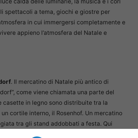
 luce calda delle luminarie, la musica e i cori
li spettacoli a tema, giochi e giostre per
n’atmosfera in cui immergersi completamente e
 vivere appieno l’atmosfera del Natale e
dorf
. Il mercatino di Natale più antico di
rdorf”, come viene chiamata una parte del
e casette in legno sono distribuite tra la
un cortile interno, il Rosenhof. Un mercatino
iata tra gli stand addobbati a festa. Qui
etti di artigianato all’abbigliamento. Non