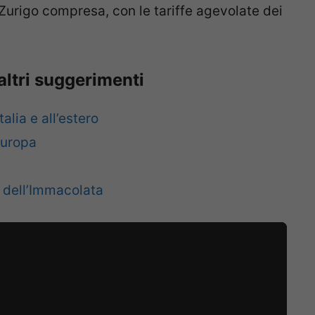
 Zurigo compresa, con le tariffe agevolate dei
 altri suggerimenti
talia e all’estero
Europa
e dell’Immacolata