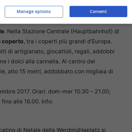
per gli stand gastronomici. Info:
Manage options
Consent
le
. Nella Stazione Centrale (Hauptbahnhof) di
e coperto
, tra i coperti più grandi d’Europa.
ti di artigianato, giocattoli, regali, addobbi
e i dolci alla cannella. Al centro del
le, alto 15 metri, addobbato con migliaia di
embre 2017. Orari: dom-mer 10.30 – 21.00;
ino alle 16.00. Info:
rcatino di Natale della Werdmühleplatz si