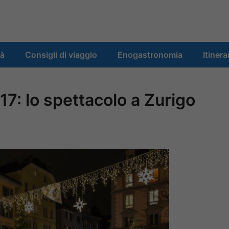
tà
Consigli di viaggio
Enogastronomia
Itinera
17: lo spettacolo a Zurigo