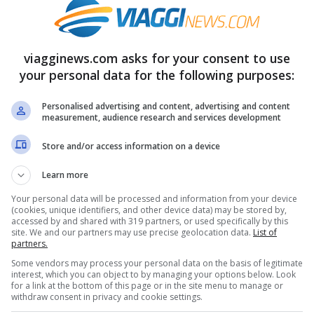
ità enogastronomiche.
cembre 2017.
Orari
: lun-dom 11.00 – 21.00
viagginews.com asks for your consent to use
ven-sab 11.00 – 22.00; dom 11.00 – 20.00; il
your personal data for the following purposes:
.gld.ch/weihnachtsmarkt
Personalised advertising and content, advertising and content
measurement, audience research and services development
l’Opera
. Vicino al Lago di Zurigo, sulla
Store and/or access information on a device
ell’Opera, si trova uno dei mercatini di
Learn more
 di un vero e proprio villaggio natalizio, con
Your personal data will be processed and information from your device
la pista di pattinaggio su ghiaccio. Il
(cookies, unique identifiers, and other device data) may be stored by,
accessed by and shared with 319 partners, or used specifically by this
o artistico, gioielli, prodotti di design,
site. We and our partners may use precise geolocation data.
List of
partners.
ante le attività e animazioni per bambini. Ampia
Some vendors may process your personal data on the basis of legitimate
ibatezze e vin brulè.
interest, which you can object to by managing your options below. Look
for a link at the bottom of this page or in the site menu to manage or
cembre 2017.
Orari
: lun-sab 11.00 – 22.00;
withdraw consent in privacy and cookie settings.