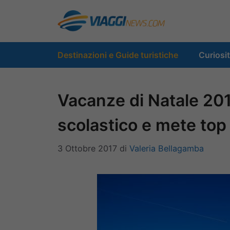
Vai
al
contenuto
Destinazioni e Guide turistiche
Curiosi
Vacanze di Natale 20
scolastico e mete top
3 Ottobre 2017
di
Valeria Bellagamba