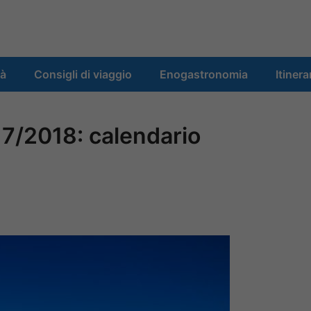
tà
Consigli di viaggio
Enogastronomia
Itinera
17/2018: calendario