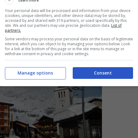
Learn more
mete dove andare per le vacanze di Natale
Your personal data will be processed and information from your device
(cookies, unique identifiers, and other device data) may be stored by,
nche mare e città
accessed by and shared with 319 partners, or used specifically by this
site. We and our partners may use precise geolocation data.
List of
partners.
Some vendors may process your personal data on the basis of legitimate
interest, which you can object to by managing your options below. Look
for a link at the bottom of this page or in the site menu to manage or
withdraw consent in privacy and cookie settings.
Manage options
Consent