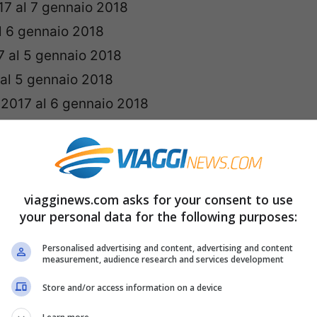
17 al 7 gennaio 2018
l 6 gennaio 2018
7 al 5 gennaio 2018
 al 5 gennaio 2018
 2017 al 6 gennaio 2018
 al 6 gennaio 2018
cembre 2017 al 6 gennaio 2018
icembre 2017 all’7 gennaio 2018 (dal 23
viagginews.com asks for your consent to use
lezione 5 giorni a settimana)
your personal data for the following purposes:
per tutta la famiglia
Personalised advertising and content, advertising and content
measurement, audience research and services development
e, la prima cosa a cui si pensa è la
Store and/or access information on a device
trovare montagne innevate per il prossimo