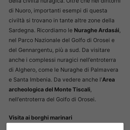
della civiltà nuragica. Oltre che nei dintorni
di Nuoro, importanti esempi di questa
civiltà si trovano in tante altre zone della
Sardegna. Ricordiamo le
Nuraghe Ardasái
,
nel Parco Nazionale del Golfo di Orosei e
del Gennargentu, più a sud. Da visitare
anche i complessi nuragici nell’entroterra
di Alghero, come le Nuraghe di Palmavera
e Santa Imbenia. Da vedere anche l’
Area
archeologica del Monte Tiscali
,
nell’entroterra del Golfo di Orosei.
Visita ai borghi marinari