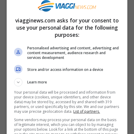
viagginews.com asks for your consent to
use your personal data for the following
purposes:
Personalised advertising and content, advertising and
content measurement, audience research and
services development
Store and/or access information on a device
Learn more
Your personal data will be processed and information from
Castelsardo (Markus Braun, Wikipedia, pubblico dominio)
your device (cookies, unique identifiers, and other device
data) may be stored by, accessed by and shared with 319
partners, or used specifically by this site. We and our partners
Tra le bellezze architettoniche della
may use precise geolocation data.
List of partners.
Some vendors may process your personal data on the basis
Sardegna, una menzione a parte merita la
of legitimate interest, which you can object to by managing
your options below. Look for a link at the bottom of this page
visita ai borghi storici.
Castelsardo
, sulla