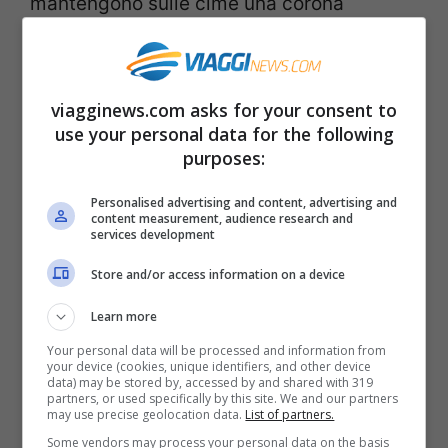
mantengono sulle cime una corona
innevata. Da vedere le chiese di origine
medievale, rimaneggiate in epoca
rinascimentale e barocca, e da visitare
viagginews.com asks for your consent to
use your personal data for the following
anche l’
eremo romanico di San Michele
purposes:
Arcangelo
, nel territorio comunale.
Personalised advertising and content, advertising and
content measurement, audience research and
Pereto
services development
Store and/or access information on a device
Learn more
Your personal data will be processed and information from
your device (cookies, unique identifiers, and other device
data) may be stored by, accessed by and shared with 319
partners, or used specifically by this site. We and our partners
may use precise geolocation data.
List of partners.
Some vendors may process your personal data on the basis