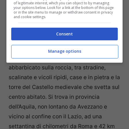
of legitimate interest, which you can object to by managing
your options below. Look for a link at the bottom of this page
or in the site menu to manage or withdraw consent in privacy
and cookie settings.
Consent
Pereto (Di Pietro, , CC BY-SA 4.0, Wikicommons)
Manage options
Pereto
è un altro caratteristico borgo
abbarbicato sulla roccia, tra stradine,
scalinate e vicoli ripidi, case e in pietra e la
torre del Castello medievale che svetta sul
centro abitato. Si trova in provincia
dell’Aquila, non lontano da Avezzano e
vicino al confine con il Lazio, ad una
settantina di chilometri da Roma e 42 km