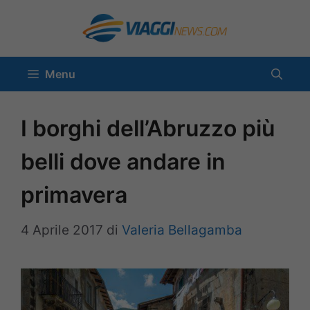
Vai
al
contenuto
Menu
I borghi dell’Abruzzo più
belli dove andare in
primavera
4 Aprile 2017
di
Valeria Bellagamba