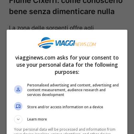
Fiume Cixerri: come conoscerlo
bene senza dimenticare nulla
La zona delle sorgenti offre agli
escursionisti panorami spettacolari, con
vedute che spaziano dalle colline
viagginews.com asks for your consent to
metallifere fino alle pianure costiere.
use your personal data for the following
Un’area ideale per chi ama il trekking e
purposes:
desidera scoprire angoli di Sardegna
Personalised advertising and content, advertising and
ancora incontaminati.
content measurement, audience research and
services development
Store and/or access information on a device
Learn more
Your personal data will be processed and information from