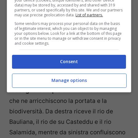
your device (cookies, unique identifiers, and other device
data) may be stored by, accessed by and shared with 319
partners, or used specifically by this site. We and our partners
may use precise geolocation data.
List of partners.
Some vendors may process your personal data on the basis
of legitimate interest, which you can object to by managing
your options below. Look for a link at the bottom of this page
or in the site menu to manage or withdraw consent in privacy
and cookie settings.
Fiume Cixerri: come conoscerlo bene senza dimenticare
Consent
nulla – viagginews.com
Durante il suo viaggio verso valle,
il Cixerri
Manage options
raccoglie le acque
di numerosi affluenti
che ne arricchiscono la portata e la
biodiversità. Da destra riceve il rio de
Bauliana, il rio de su Casteddu e il rio
Salamida, mentre da sinistra confluiscono