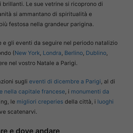
i brillanti. Le sue vetrine si ricoprono di
anità si ammantano di spiritualità e
iù festosa nella grandeur parigina.
e gli eventi da seguire nel periodo natalizio
ondo (
New York
,
Londra
,
Berlino
,
Dublino
,
re nel vostro Natale a Parigi.
azioni sugli
eventi di dicembre a Parigi
, al di
e nella capitale francese
, i
monumenti da
ing, le
migliori creperies
della città, i
luoghi
e scatenarvi.
are e dove andare