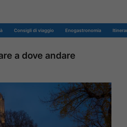
tà
Consigli di viaggio
Enogastronomia
Itinera
fare a dove andare