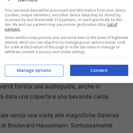
Learn more
 la Place Sainte-Catherine, Avenue
Your personal data will be processed and information from your device
(cookies, unique identifiers, and other device data) may be stored by,
e di Parigi dove assistere ad uno
accessed by and shared with 319 partners, or used specifically by this
site. We and our partners may use precise geolocation data.
List of
lace de la Concorde troverete una
grande
partners.
alla quale potrete ammirare una vista
Some vendors may process your personal data on the basis of legitimate
interest, which you can object to by managing your options below. Look
es, gli Champs-Elysées e i grandi magazzini
for a link at the bottom of this page or in the site menu to manage or
withdraw consent in privacy and cookie settings.
Un modo per vedere le luci natalizie di Parigi è
, che per un’ora e mezza vi porterà in giro per
Manage options
Consent
 Place Vendome, davanti all’Opéra de Paris,
 Vi verrà fornita una audioguida, anche in
errà data una coperta e una bevanda calda.
tale senza una visita alle magnifiche Galeries
ini di Boulevard Haussmann. Sontuosamente