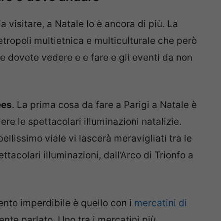
 visitare, a Natale lo è ancora di più. La
etropoli multietnica e multiculturale che però
he dovete vedere e e fare e gli eventi da non
ées
. La prima cosa da fare a Parigi a Natale è
re le spettacolari illuminazioni natalizie.
lissimo viale vi lascerà meravigliati tra le
ttacolari illuminazioni, dall’Arco di Trionfo a
ento imperdibile è quello con i
mercatini di
nte parlato. Uno tra i mercatini più