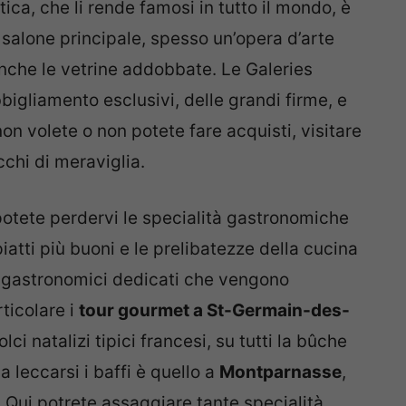
istica, che li rende famosi in tutto il mondo, è
l salone principale, spesso un’opera d’arte
nche le vetrine addobbate. Le Galeries
igliamento esclusivi, delle grandi firme, e
non volete o non potete fare acquisti, visitare
cchi di meraviglia.
potete perdervi le specialità gastronomiche
iatti più buoni e le prelibatezze della cucina
ur gastronomici dedicati che vengono
rticolare i
tour gourmet a St-Germain-des-
lci natalizi tipici francesi, su tutti la bûche
 leccarsi i baffi è quello a
Montparnasse
,
. Qui potrete assaggiare tante specialità