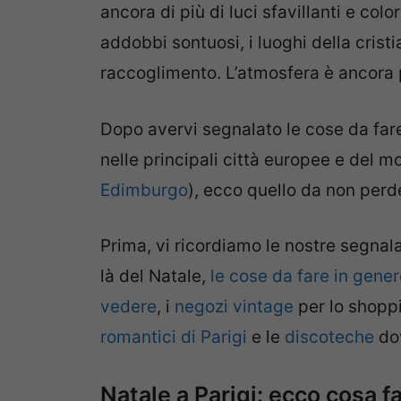
ancora di più di luci sfavillanti e color
addobbi sontuosi, i luoghi della cristi
raccoglimento. L’atmosfera è ancora p
Dopo avervi segnalato le cose da fare 
nelle principali città europee e del m
Edimburgo
), ecco quello da non perde
Prima, vi ricordiamo le nostre segnal
là del Natale,
le cose da fare in gener
vedere
, i
negozi vintage
per lo shopp
romantici di Parigi
e le
discoteche
dov
Natale a Parigi: ecco cosa f