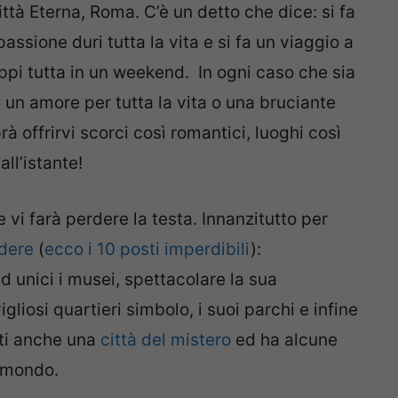
ittà Eterna, Roma. C’è un detto che dice: si fa
passione duri tutta la vita e si fa un viaggio a
ppi tutta in un weekend. In ogni caso che sia
 un amore per tutta la vita o una bruciante
rà offrirvi scorci così romantici, luoghi così
all’istante!
 vi farà perdere la testa. Innanzitutto per
edere
(
ecco i 10 posti imperdibili
):
d unici i musei, spettacolare la sua
gliosi quartieri simbolo, i suoi parchi e infine
atti anche una
città del mistero
ed ha alcune
l mondo.