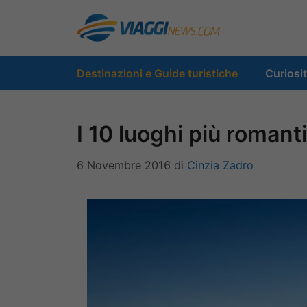
Vai
al
contenuto
Destinazioni e Guide turistiche
Curiosi
I 10 luoghi più romanti
6 Novembre 2016
di
Cinzia Zadro