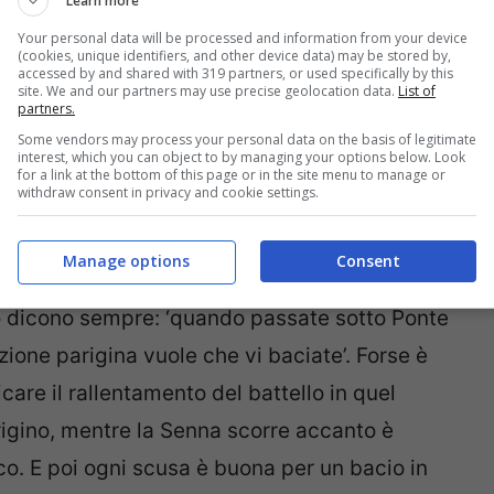
Learn more
Tour Eiffel! Potrà sembrare un po’ troppo
Your personal data will be processed and information from your device
(cookies, unique identifiers, and other device data) may be stored by,
o della Tour Eiffel, monumento simbolo della
accessed by and shared with 319 partners, or used specifically by this
site. We and our partners may use precise geolocation data.
List of
na vista sull’intera città è un’esperienza da
partners.
 non avete voglia di passare più di mezzora in
Some vendors may process your personal data on the basis of legitimate
interest, which you can object to by managing your options below. Look
a i quattro pilastri della torre. Sarà comunque
for a link at the bottom of this page or in the site menu to manage or
withdraw consent in privacy and cookie settings.
Manage options
Consent
lo dicono sempre: ‘quando passate sotto Ponte
ione parigina vuole che vi baciate’. Forse è
care il rallentamento del battello in quel
rigino, mentre la Senna scorre accanto è
. E poi ogni scusa è buona per un bacio in