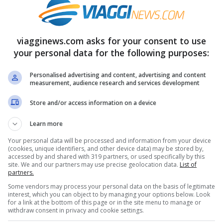
tra, scegli, pesa e paghi. In questo posto
e al colore. Dai jeans alle pellicce agli
ri e vi divertirete a mixare. La catena ha altri
viagginews.com asks for your consent to use
your personal data for the following purposes:
. A Parigi ha diversi negozi.
Personalised advertising and content, advertising and content
measurement, audience research and services development
0 alle 19.45 e la domenica dalle 13 alle 19.45.
ain, 75006 Paris, France
Store and/or access information on a device
ue de la Verrerie; 39 boulevard Saint-Michel;
Learn more
Your personal data will be processed and information from your device
(cookies, unique identifiers, and other device data) may be stored by,
accessed by and shared with 319 partners, or used specifically by this
site. We and our partners may use precise geolocation data.
List of
partners.
Some vendors may process your personal data on the basis of legitimate
interest, which you can object to by managing your options below. Look
h, nota per il suo stile vintage, è diventata
for a link at the bottom of this page or in the site menu to manage or
withdraw consent in privacy and cookie settings.
fre abbigliamento vintage ricercatissimo con