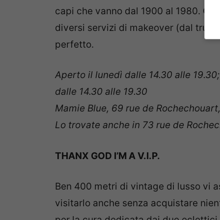
capi che vanno dal 1900 al 1980. Qui 
diversi servizi di makeover (dal trucc
perfetto.
Aperto il lunedì dalle 14.30 alle 19.30
dalle 14.30 alle 19.30
Mamie Blue, 69 rue de Rochechouart,
Lo trovate anche in 73 rue de Rochec
THANX GOD I’M A V.I.P.
Ben 400 metri di vintage di lusso vi 
visitarlo anche senza acquistare nient
per la cura dedicata dai due eclettici