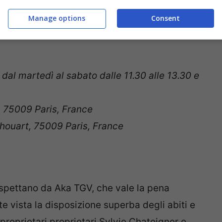
oltre all’abbigliamento troverete anche
Manage options
Consent
o al parrucchiere) per trovare il vostro look
; dal martedì al sabato dalle 11.30 alle 13.30 e
 75009 Paris, France
houart, 75009 Paris, France
aspettano da Aka TGV, che vale la pena
e vista la disposizione superba degli abiti e
 proprietari proprietari Sylvie Chateigner e