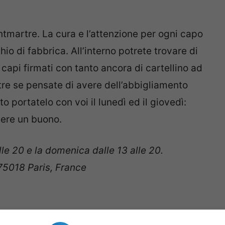
ntmartre. La cura e l’attenzione per ogni capo
o di fabbrica. All’interno potrete trovare di
 capi firmati con tanto ancora di cartellino ad
oltre se pensate di avere dell’abbigliamento
o portatelo con voi il lunedì ed il giovedì:
vere un buono.
lle 20 e la domenica dalle 13 alle 20.
75018 Paris, France