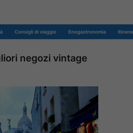
tà
Consigli di viaggio
Enogastronomia
Itinera
gliori negozi vintage