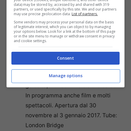
data) may be stored by, accessed by and shared with 319
grotta di Babbo Natale. Aperto
partners, or used specifically by this site. We and our partners
may use precise geolocation data.
List of partners.
dall’11 novembre all’8 gennaio
.
Some vendors may process your personal data on the basis
Tube: Leicester Square / Piccadilly
of legitimate interest, which you can object to by managing
your options below. Look for a link at the bottom of this page
Circus
or in the site menu to manage or withdraw consent in privacy
and cookie settings.
London Bridge Christmas Market
–
Un mercatino natalizio con
Consent
tradizionali casette in legno che
propone oggetti fatti a mano e tante
Manage options
golosità, mulled wine e sidro caldo.
In programma anche film e molti
spettacoli. Apertura dal 30
novembre al 3 gennaio 2017. Tube:
London Bridge