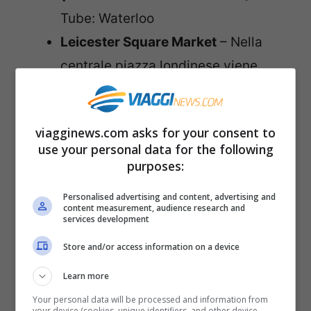
Tube: Waterloo
Leicester Square Market
– Nella
centrale piazza londinese viene
allestito un villaggio natalizio, con
mercatini, giochi per bambini e
viagginews.com asks for your consent to
spettacoli per la famiglia. Le
use your personal data for the following
tradizionali casette di legno del
purposes:
mercatino propongono oggetti fatti
Personalised advertising and content, advertising and
a mano, decorazioni natalizie e tanto
content measurement, audience research and
services development
altro. Ci sono anche stand
Store and/or access information on a device
gastronomici con bevande calde,
Learn more
dolciumi colorati e altre leccornie da
Your personal data will be processed and information from
tutto il mondo. Per i bambini c’è la
your device (cookies, unique identifiers, and other device