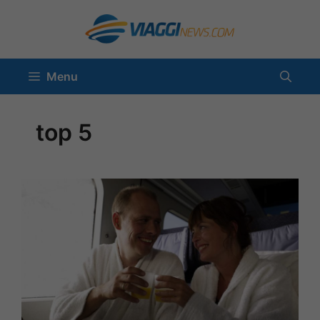
Vai
al
contenuto
Menu
top 5