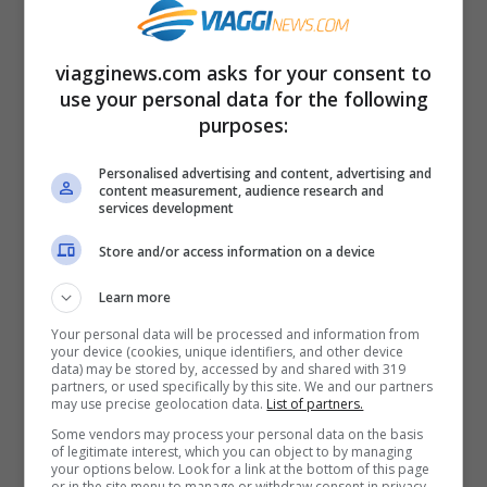
mondo…e che noi mangiamo tutti i
giorni, come le ciliege!
viagginews.com asks for your consent to
La nostra alimentazione è molto sana.
use your personal data for the following
purposes:
Noi italiani siamo conosciuti in tutto il
mondo per la grande qualità ...
Leggi
Personalised advertising and content, advertising and
content measurement, audience research and
tutto
services development
Store and/or access information on a device
19 Settembre 2014
Learn more
Your personal data will be processed and information from
your device (cookies, unique identifiers, and other device
data) may be stored by, accessed by and shared with 319
partners, or used specifically by this site. We and our partners
may use precise geolocation data.
List of partners.
Some vendors may process your personal data on the basis
of legitimate interest, which you can object to by managing
your options below. Look for a link at the bottom of this page
or in the site menu to manage or withdraw consent in privacy