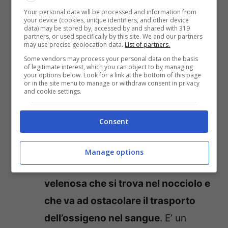
portando a sintomi come vomito,
Your personal data will be processed and information from
your device (cookies, unique identifiers, and other device
nausea e diarrea.
Quindi, oltre a
data) may be stored by, accessed by and shared with 319
partners, or used specifically by this site. We and our partners
cuocerli molto bene, i fagioli vanno
may use precise geolocation data.
List of partners.
Some vendors may process your personal data on the basis
lasciati in ammollo per un paio d’ore.
of legitimate interest, which you can object to by managing
your options below. Look for a link at the bottom of this page
Ciliege
: “Ma va, è impossibile”
or in the site menu to manage or withdraw consent in privacy
and cookie settings.
penserete voi. Invece no! Se vi
piacciono questi frutti rossi dovete
Consent
fare attenzione visto che
contengono
acido cianidrico. Si
Manage options
tratta di una sostanza molto
velenosa che si trova nel nocciolo e
che va ad ostacolare il trasporto
dell’ossigeno nel sangue
. E’ un