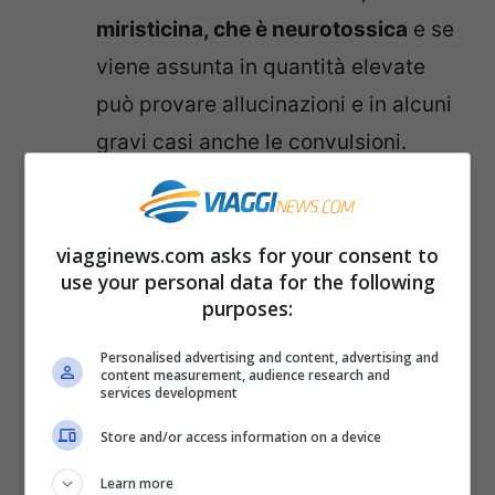
miristicina, che è neurotossica
e se
viene assunta in quantità elevate
può provare allucinazioni e in alcuni
gravi casi anche le convulsioni.
Fagioli
: ottimi d’inverno, soprattutto
nelle calde e rinvigorenti zuppe di
viagginews.com asks for your consent to
legumi. Eppure bisogna fare molta
use your personal data for the following
attenzione alla cottura visto che i
purposes:
fagioli, se mangiati crudi, sono
Personalised advertising and content, advertising and
velenosi. Questi legumi contengono
content measurement, audience research and
services development
infatti una
tossina chiamata
Store and/or access information on a device
fitoemoagglutinina che può
avvelenare in breve tempo
Learn more