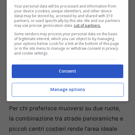
Your personal data will be processed and information from
ai percorsi immersi nella macchia
your device (cookies, unique identifiers, and other device
data) may be stored by, accessed by and shared with 319
mediterranea che si aprono verso le
partners, or used specifically by this site. We and our partners
may use precise geolocation data.
List of partners.
calette più appartate. Anche l’
arcipelago
Some vendors may process your personal data on the basis
di Lavezzi
è una meta molto apprezzata
of legitimate interest, which you can object to by managing
your options below. Look for a link at the bottom of this page
per escursioni giornaliere tra mare
or in the site menu to manage or withdraw consent in privacy
and cookie settings.
cristallino e paesaggi incontaminati (ma si
tenga conto che non sono disponibili
Consent
servizi e quindi è fondamentale attrezzarsi
in autonomia).
Manage options
Per chi preferisce muoversi su due ruote,
la combinazione tra strade panoramiche e
piccoli centri costieri rende l’area ideale