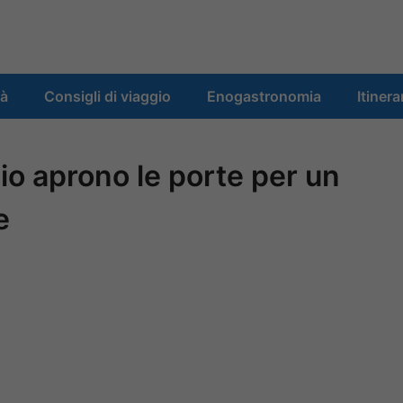
tà
Consigli di viaggio
Enogastronomia
Itinera
azio aprono le porte per un
e