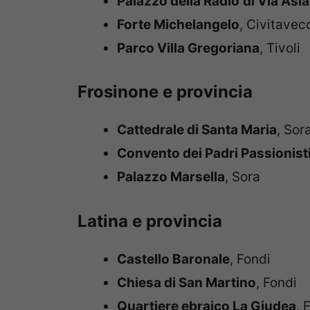
Palazzo della Radio
di Via Asi
Forte Michelangelo
, Civitavec
Parco Villa Gregoriana
, Tivoli
Frosinone e provincia
Cattedrale di Santa Maria
, Sor
Convento dei Padri Passionist
Palazzo Marsella
, Sora
Latina e provincia
Castello Baronale
, Fondi
Chiesa di San Martino
, Fondi
Quartiere ebraico La Giudea
, 