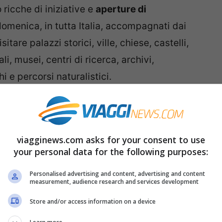
ricche di iniziative e
aperture di
 domenica, in tutta Italia, accompagnati dai
sitare palazzi storici, ville, chiese, castelli,
i, musei, centri di ricerca, archivi,
chi e percorsi naturalistici.
e naturali d’Italia tra i beni gestiti dal FAI.
iusi al pubblico, apriranno alle visite in via
viagginews.com asks for your consent to use
ittare.
your personal data for the following purposes:
, vi proponiamo quelli da non perdere
nel
Personalised advertising and content, advertising and content
measurement, audience research and services development
e saranno aperti per le Giornate FAI
Store and/or access information on a device
tra selezione
. Per alcuni luoghi è richiesta la