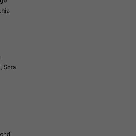
ago
chia
a
i
, Sora
Fondi