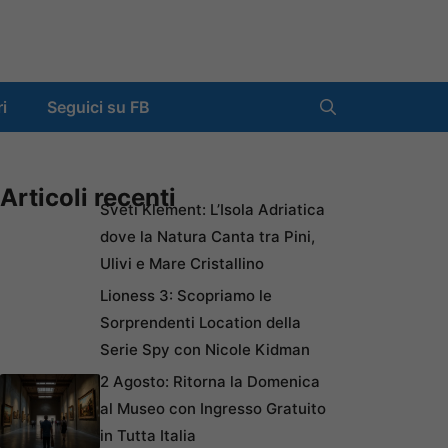
ri
Seguici su FB
Articoli recenti
Sveti Klement: L’Isola Adriatica
dove la Natura Canta tra Pini,
Ulivi e Mare Cristallino
Lioness 3: Scopriamo le
Sorprendenti Location della
Serie Spy con Nicole Kidman
2 Agosto: Ritorna la Domenica
al Museo con Ingresso Gratuito
in Tutta Italia