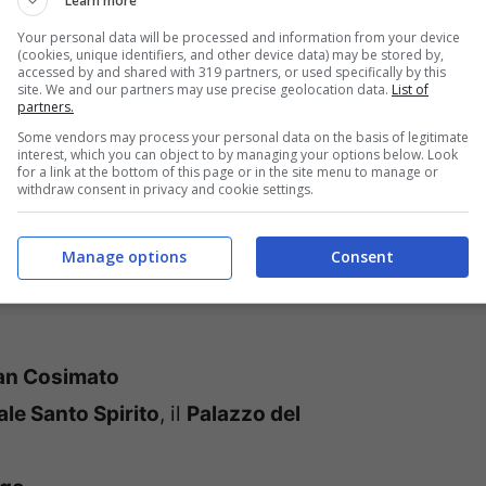
o un piccolo contributo volontario.
Learn more
Your personal data will be processed and information from your device
(cookies, unique identifiers, and other device data) may be stored by,
 nel Lazio
da non perdere.
accessed by and shared with 319 partners, or used specifically by this
site. We and our partners may use precise geolocation data.
List of
partners.
Some vendors may process your personal data on the basis of legitimate
interest, which you can object to by managing your options below. Look
for a link at the bottom of this page or in the site menu to manage or
withdraw consent in privacy and cookie settings.
esti luoghi affascinanti
Manage options
Consent
 della Società Italiana Dante Alighieri
an Cosimato
le Santo Spirito
, il
Palazzo del