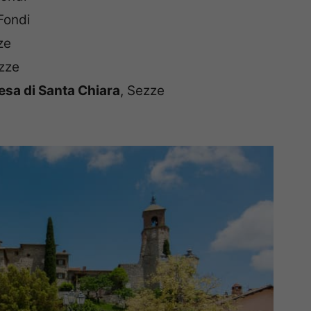
 Fondi
ze
ezze
esa di Santa Chiara
, Sezze