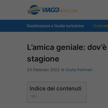
Vai
al
contenuto
Destinazioni e Guide turistiche
Curiosi
L’amica geniale: dov’è 
stagione
24 Febbraio 2022
di
Giulia Pettinari
Indice dei contenuti