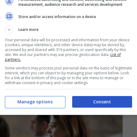
measurement, audience research and services development
i Napoli. Caratterizzata da tantissime case
dosso in una zona chiamata degli stagni,
Store and/or access information on a device
erta
. Il rione che è diventato simbolo della
Learn more
alla serie ora è chiamato il
Rione dei Murales
.
Your personal data will be processed and information from your device
(cookies, unique identifiers, and other device data) may be stored by,
icazione artistica dove sono stati fatti dei
accessed by and shared with 319 partners, or used specifically by this
site. We and our partners may use precise geolocation data.
List of
prio da L’amica geniale.
partners.
Some vendors may process your personal data on the basis of legitimate
interest, which you can object to by managing your options below. Look
for a link at the bottom of this page or in the site menu to manage or
withdraw consent in privacy and cookie settings.
Manage options
Consent