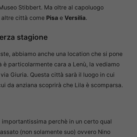
 Museo Stibbert. Ma oltre al capoluogo
altre città come
Pisa
e
Versilia
.
terza stagione
niste, abbiamo anche una location che si pone
tà è particolarmente cara a Lenù, la vediamo
ia Giuria. Questa città sarà il luogo in cui
cui da anziana scoprirà che Lila è scomparsa.
à importantissima perchè in un certo qual
passato (non solamente suo) ovvero Nino