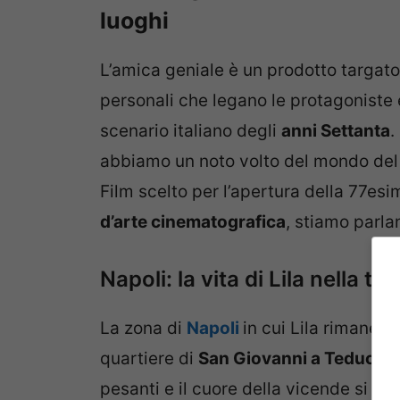
luoghi
L’amica geniale è un prodotto targato
personali che legano le protagoniste 
scenario italiano degli
anni Settanta
.
abbiamo un noto volto del mondo del 
Film scelto per l’apertura della 77es
d’arte cinematografica
, stiamo parl
Napoli: la vita di Lila nella t
La zona di
Napoli
in cui Lila rimane a
quartiere di
San Giovanni a Teduccio
pesanti e il cuore della vicende si sn