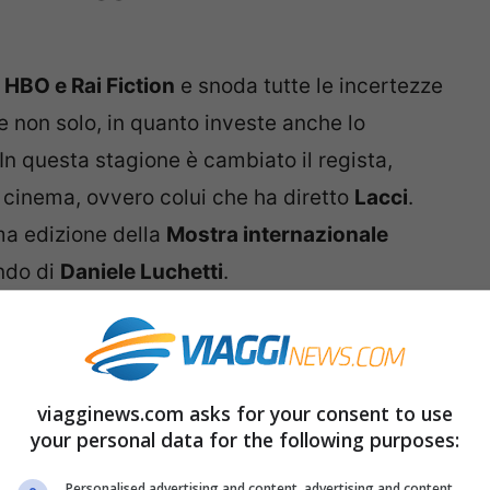
HBO e Rai Fiction
e snoda tutte le incertezze
e non solo, in quanto investe anche lo
 In questa stagione è cambiato il regista,
cinema, ovvero colui che ha diretto
Lacci
.
ima edizione della
Mostra internazionale
ando di
Daniele Luchetti
.
erza stagione
 vivere con suo figlio Gennaro e con Enzo è il
viagginews.com asks for your consent to use
your personal data for the following purposes:
. Mentre l’azienda dove lavora in condizioni
oda ne nel
Rione Luzzatti di Gianturco
, ci
Personalised advertising and content, advertising and content