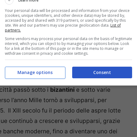
Learn more
ltà villanoviana risalgono all’XI secolo a. C.
Your personal data will be processed and information from your device
(cookies, unique identifiers, and other device data) may be stored by,
ella che oggi è la collina di Fiesole gli
accessed by and shared with 319 partners, or used specifically by this
site. We and our partners may use precise geolocation data.
List of
iamata Visul. La pianura sottostante, dove
partners.
entia
, in latino, per la sua fertilità. Nel 59 a. C.
Some vendors may process your personal data on the basis of legitimate
interest, which you can object to by managing your options below. Look
for a link at the bottom of this page or in the site menu to manage or
ndole nome in Faesule e la pianura di
withdraw consent in privacy and cookie settings.
L’antica città di Firenze fu poi collegata a
Manage options
Consent
città passò sotto i
bizantini
e sotto varie
so l’anno Mille tornò a svilupparsi, per
Il XIII secolo fu il periodo delle aspre lotte
nque continuò a crescere e svilupparsi, grazie
me banche moderne, fino a diventare uno dei