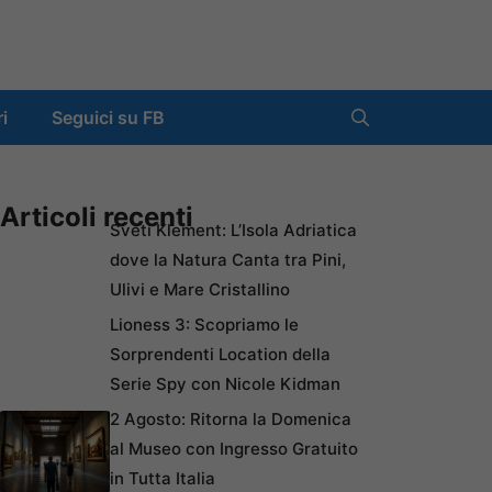
ri
Seguici su FB
Articoli recenti
Sveti Klement: L’Isola Adriatica
dove la Natura Canta tra Pini,
Ulivi e Mare Cristallino
Lioness 3: Scopriamo le
Sorprendenti Location della
Serie Spy con Nicole Kidman
2 Agosto: Ritorna la Domenica
al Museo con Ingresso Gratuito
in Tutta Italia