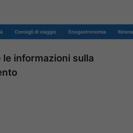
tà
Consigli di viaggio
Enogastronomia
Itinera
 le informazioni sulla
ento