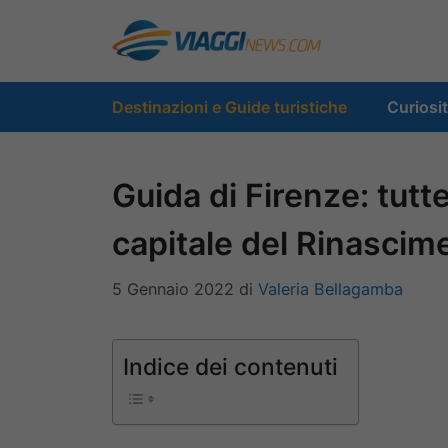
Vai
al
contenuto
Destinazioni e Guide turistiche
Curiosi
Guida di Firenze: tutte
capitale del Rinascim
5 Gennaio 2022
di
Valeria Bellagamba
Indice dei contenuti