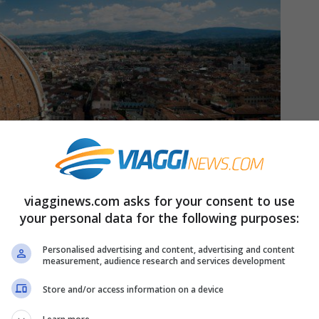
viagginews.com asks for your consent to use
your personal data for the following purposes:
Personalised advertising and content, advertising and content
measurement, audience research and services development
, nella pianura formata dal
fiume Arno
ed è
d anfiteatro. La zona era abitata fin
Store and/or access information on a device
rovamenti archeologici che risalgono alla