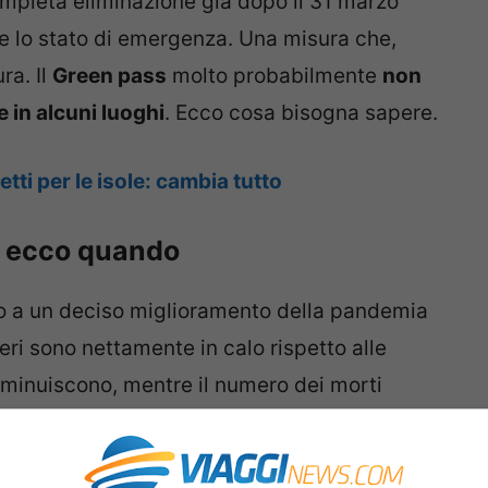
completa eliminazione già dopo il 31 marzo
 lo stato di emergenza. Una misura che,
ra. Il
Green pass
molto probabilmente
non
e in alcuni luoghi
. Ecco cosa bisogna sapere.
tti per le isole: cambia tutto
o: ecco quando
 a un deciso miglioramento della pandemia
lieri sono nettamente in calo rispetto alle
iminuiscono, mentre il numero dei morti
ecessi. Sebbene la situazione sia da tenere
re osservate tutte le regole di prevenzione