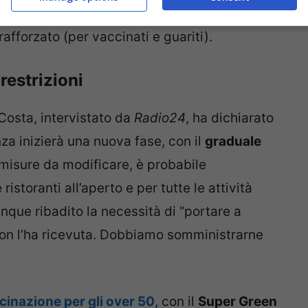
 di esibire il certificato verde, poi è stato
rafforzato (per vaccinati e guariti).
restrizioni
 Costa, intervistato da
Radio24
, ha dichiarato
za inizierà una nuova fase, con il
graduale
e misure da modificare, è probabile
istoranti all’aperto e per tutte le attività
unque ribadito la necessità di “portare a
 non l’ha ricevuta. Dobbiamo somministrarne
ccinazione per gli over 50
, con il
Super Green