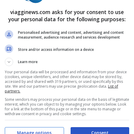
togliere qualche restrizione.
viagginews.com asks for your consent to use
your personal data for the following purposes:
con l’
eliminazione dell’obbligo di mascherine
elle discoteche e sale da ballo
.
Personalised advertising and content, advertising and content
measurement, audience research and services development
ato di emergenza
– il Governo non è
Store and/or access information on a device
esso tempo
dovrebbe terminare
anche
Learn more
ci pubblici, postali, in banca e nei negozi
Your personal data will be processed and information from your device
(cookies, unique identifiers, and other device data) may be stored by,
ziali
), in vigore dal 1° febbraio, e anche
accessed by and shared with 319 partners, or used specifically by this
site. We and our partners may use precise geolocation data.
List of
 mezzi di trasporto
, in vigore dal 10 gennaio
partners.
Some vendors may process your personal data on the basis of legitimate
interest, which you can object to by managing your options below. Look
for a link at the bottom of this page or in the site menu to manage or
withdraw consent in privacy and cookie settings.
o di emergenza
,
potrebbe essere eliminato il
erto
, come
bar e ristoranti
, dove in un primo
Manage options
Consent