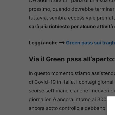
C’è addirittura chi parla di una sua 
prossimo, quando dovrebbe terminare
tuttavia, sembra eccessiva e prematu
sarà più richiesto per alcune attività 
Leggi anche –>
Green pass sui traghe
Via il Green pass all’apert
In questo momento stiamo assistendo
di Covid-19 in Italia. I contagi giorna
scorse settimane e anche i ricoveri d
giornalieri è ancora intorno ai 300 d
ancora sotto controllo e debbano esse