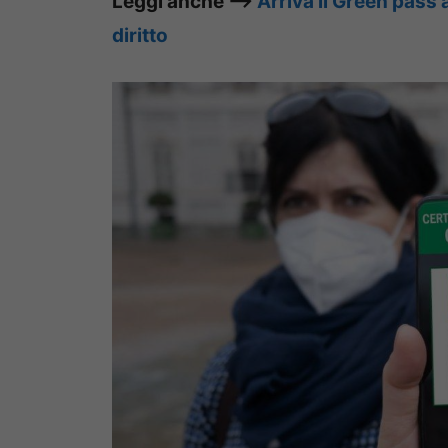
Leggi anche –>
Arriva il Green pass a
diritto