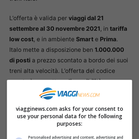
L’offerta è valida per
viaggi dal 21
settembre al 30 novembre 2021
, in
tariffa
low cost
, e in ambiente
Smart
e
Prima
.
Italo mette a disposizione ben
1.000.000
di posti
a prezzo scontato a bordo dei suoi
treni alta velocità. L’offerta del codice
sconto è soggetta a
disponibilità
e
non
cumulabile
con altre offerte. È comunque
modificabile ma non rimborsabile
.
viagginews.com asks for your consent to
use your personal data for the following
Per acquistare i biglietti a prezzi scontati
purposes:
con il
codice sconto SCATTA
, è sufficiente
Personalised advertising and content, advertising and