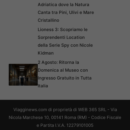
Adriatica dove la Natura
Canta tra Pini, Ulivi e Mare
Cristallino
Lioness 3: Scopriamo le
Sorprendenti Location
della Serie Spy con Nicole
Kidman
2 Agosto: Ritorna la
Domenica al Museo con
Ingresso Gratuito in Tutta
Italia
Viagginews.com di proprietà di WEB 365 SRL - Via
Nicola Marchese 10, 00141 Roma (RM) - Codice Fiscale
e Partita I.V.A. 12279101005