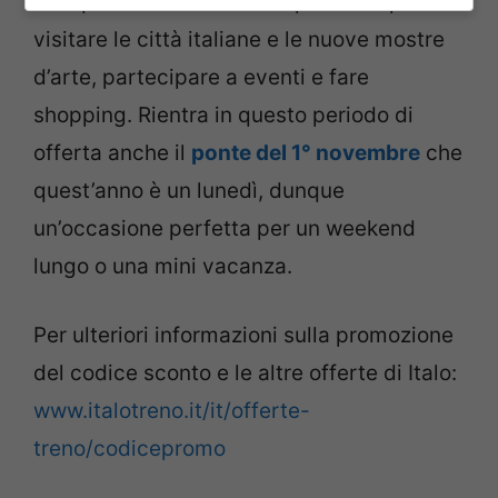
Dunque è un’occasione imperdibile per
visitare le città italiane e le nuove mostre
d’arte, partecipare a eventi e fare
shopping. Rientra in questo periodo di
offerta anche il
ponte del 1° novembre
che
quest’anno è un lunedì, dunque
un’occasione perfetta per un weekend
lungo o una mini vacanza.
Per ulteriori informazioni sulla promozione
del codice sconto e le altre offerte di Italo:
www.italotreno.it/it/offerte-
treno/codicepromo