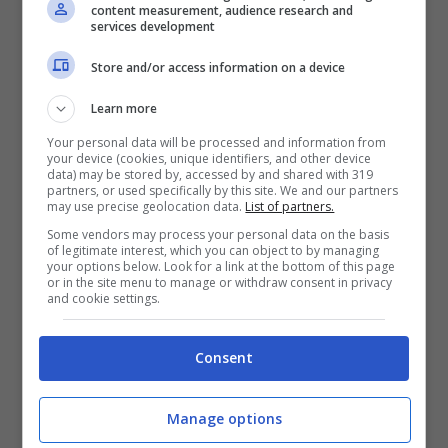
andare sul sito web ufficiale di Italo Treno
content measurement, audience research and
services development
e cliccare su “acquista”. Si aprirà la
Store and/or access information on a device
schermata con il form da compilare con i
Learn more
dati sulla stazione di partenza e quella di
Your personal data will be processed and information from
arrivo, la data e l’orario del viaggio, il
your device (cookies, unique identifiers, and other device
data) may be stored by, accessed by and shared with 319
numero di passeggeri e il box del codice
partners, or used specifically by this site. We and our partners
may use precise geolocation data.
List of partners.
promo in cui inserire la parola “SCATTA”.
Some vendors may process your personal data on the basis
Poi, si aprirà un elenco con tutte le opzioni
of legitimate interest, which you can object to by managing
your options below. Look for a link at the bottom of this page
di viaggio e i prezzi in offerta.
or in the site menu to manage or withdraw consent in privacy
and cookie settings.
Il periodo di viaggi in offerta dal 21
Consent
settembre al 30 novembre coincide con
gran parte della stagione autunnale.
Manage options