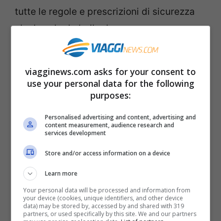
tutte le regole e prescrizioni di sicurezza
che le sale da ballo dovranno osservare.
Le discoteche potranno riaprire
solo in
viagginews.com asks for your consent to
zona bianca
e
solo quelle all’aperto
. La
use your personal data for the following
capienza sarà limitata al 50%
, incluso il
purposes:
personale dipendente. Potranno entrare
Personalised advertising and content, advertising and
solo i
clienti dotati di Green pass
, quindi
content measurement, audience research and
services development
vaccinati o guariti dal Covid oppure con un
Store and/or access information on a device
tampone negativo effettuato nelle 48 ore
Learn more
precedenti. I locali dovranno conservare
Your personal data will be processed and information from
nominativi e recapiti dei clienti per 14
your device (cookies, unique identifiers, and other device
data) may be stored by, accessed by and shared with 319
giorni, per consentire il tracciamento in
partners, or used specifically by this site. We and our partners