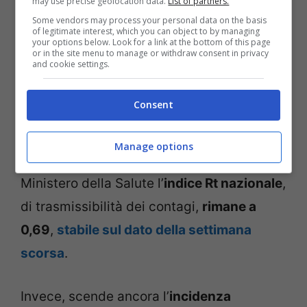
may use precise geolocation data.
List of partners.
caso di necessità.
Some vendors may process your personal data on the basis
of legitimate interest, which you can object to by managing
your options below. Look for a link at the bottom of this page
Dati dell’epidemia
or in the site menu to manage or withdraw consent in privacy
and cookie settings.
Nel frattempo, continuano a migliorare i
Consent
dati dell’
epidemia
di Covid in Italia. Dal
monitoraggio settimanale della Cabina di
Manage options
regia dell’Istituto Superiore di Sanità e del
Ministero della Salute l’
indice Rt nazionale
,
di trasmissibilità dei contagi,
rimane a
0,69
,
stabile sul dato della settimana
scorsa
.
Invece, scende ancora l’
incidenza