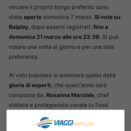
vincere il proprio borgo preferito sono
state
aperte
domenica 7 marzo.
Si vota su
Raiplay
, dopo essersi registrati,
fino a
domenica 21 marzo alle ore 23.59
. Si può
votare una volta al giorno e per una sola
preferenza.
Al voto popolare si sommerà quello della
giuria di esperti
, che quest’anno sarà
composta da:
Rosanna Marziale
, chef
stellata e protagonista canale tv Food
Network;
Mario Tozzi
, geologo e
conduttore di “Sapiens” su Rai3;
Jacopo