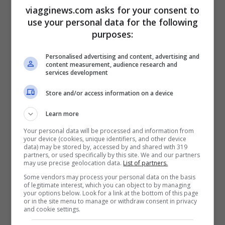
Veneziani
, professore, divulgatore e
viagginews.com asks for your consent to
use your personal data for the following
dottorando in Storia dell’Arte alla Sorbona
purposes:
di Parigi.
Personalised advertising and content, advertising and
content measurement, audience research and
Leggi anche –>
Passeggiate in inverno
services development
nella natura, i luoghi più belli
Store and/or access information on a device
Learn more
Your personal data will be processed and information from
your device (cookies, unique identifiers, and other device
data) may be stored by, accessed by and shared with 319
partners, or used specifically by this site. We and our partners
may use precise geolocation data.
List of partners.
Some vendors may process your personal data on the basis
of legitimate interest, which you can object to by managing
your options below. Look for a link at the bottom of this page
or in the site menu to manage or withdraw consent in privacy
and cookie settings.