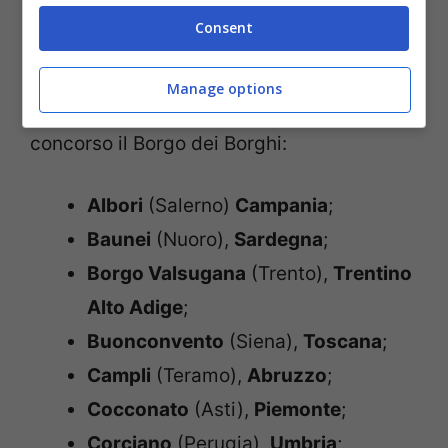
Consent
Malcesine, Lago di Garda (iStock)
Manage options
I
20 borghi in gara per l’edizione 2021
del
concorso il Borgo dei Borghi:
Albori
(Salerno)
Campania
;
Baunei
(Nuoro),
Sardegna
;
Borgo Valsugana
(Trento),
Trentino
Alto Adige
;
Buonconvento
(Siena),
Toscana
;
Campli
(Teramo),
Abruzzo
;
Cocconato
(Asti),
Piemonte
;
Corciano
(Perugia),
Umbria
;