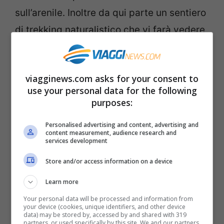
sull’arenile. Inoltre da qui parte un sentiero
di trekking naturalistico che vi farà vedere
tutte le bellezze della zona.
Spiaggia Rosa
viagginews.com asks for your consent to
use your personal data for the following
purposes:
Personalised advertising and content, advertising and
content measurement, audience research and
services development
Store and/or access information on a device
Learn more
Your personal data will be processed and information from
your device (cookies, unique identifiers, and other device
data) may be stored by, accessed by and shared with 319
Spiaggia Rosa, Budelli
partners, or used specifically by this site. We and our partners