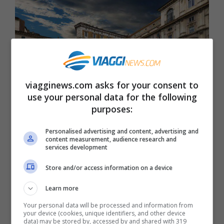
viagginews.com asks for your consent to
use your personal data for the following
purposes:
Piazza Navona, Fontana del Moro, sullo sfondo Palazzo
Personalised advertising and content, advertising and
Braschi sede del Museo di Roma (iStock)
content measurement, audience research and
services development
La visita
Store and/or access information on a device
Learn more
La prima domenica del mese gratis ai
Your personal data will be processed and information from
Musei Civici è promossa da Roma
your device (cookies, unique identifiers, and other device
data) may be stored by, accessed by and shared with 319