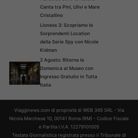
Canta tra Pini, Ulivi e Mare
Cristallino
Lioness 3: Scopriamo le
Sorprendenti Location
della Serie Spy con Nicole
Kidman
2 Agosto: Ritorna la
Domenica al Museo con
Ingresso Gratuito in Tutta
Italia
Viagginews.com di proprietà di WEB 365 SRL - Via
Nicola Marchese 10, 00141 Roma (RM) - Codice Fiscale
e Partita I.V.A. 12279101005
Testata Giornalistica registrata presso il Tribunale di