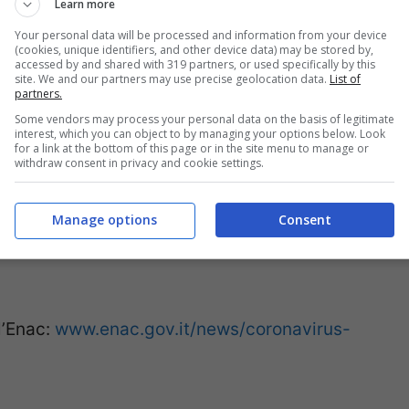
Learn more
rità sono
soggetti a misure di contenimento
Your personal data will be processed and information from your device
(cookies, unique identifiers, and other device data) may be stored by,
 non possono usufruire del biglietto aereo
accessed by and shared with 319 partners, or used specifically by this
site. We and our partners may use precise geolocation data.
List of
del biglietto da parte del vettore
.
partners.
Some vendors may process your personal data on the basis of legitimate
interest, which you can object to by managing your options below. Look
 diritto alla compensazione pecuniaria
, di
for a link at the bottom of this page or in the site menu to manage or
withdraw consent in privacy and cookie settings.
 2004, che regola i casi di
cancellazione
,
in quanto
la cancellazione del volo non è
Manage options
Consent
ettore
, ma, appunto, a cause di forza
l’Enac:
www.enac.gov.it/news/coronavirus-