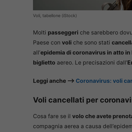
Voli, tabellone (iStock)
Molti
passeggeri
che sarebbero dovuti 
Paese con
voli
che sono stati
cancell
all’
epidemia di coronavirus in atto in I
biglietto
aereo. Le precisazioni dall’
E
Leggi anche –>
Coronavirus: voli canc
Voli cancellati per coronavi
Cosa fare se il
volo che avete prenota
compagnia aerea a causa dell’epidemi