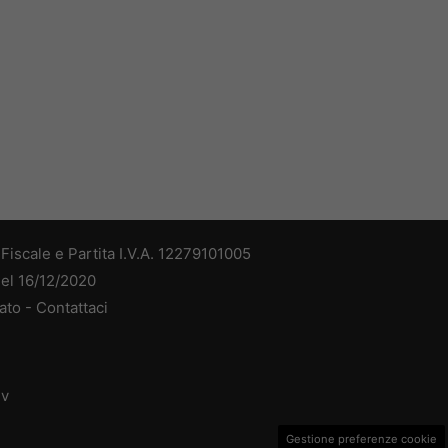
iscale e Partita I.V.A. 12279101005
del 16/12/2020
ato -
Contattaci
dv
Gestione preferenze cookie