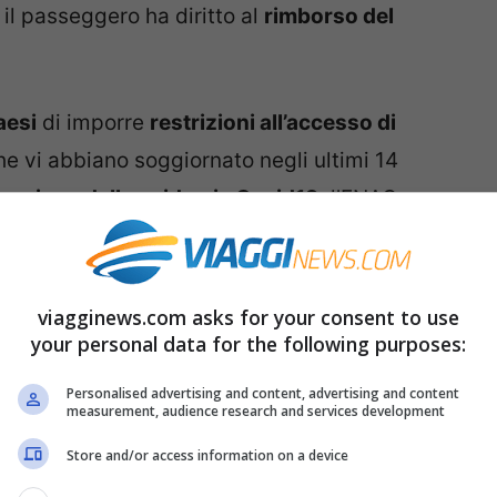
e il passeggero ha diritto al
rimborso del
aesi
di imporre
restrizioni all’accesso di
e vi abbiano soggiornato negli ultimi 14
spansione della epidemia Covid19
, l’ENAC
ito alla tutela dei diritti previsti dal
el 2004 per i casi di cosiddetta ‘forza
ente.
viagginews.com asks for your consent to use
your personal data for the following purposes:
biglietto aereo il cui volo è cancellato
, i
Personalised advertising and content, advertising and content
measurement, audience research and services development
to la cancellazione del volo, sono comunque
imposte nei confronti delle
persone che
Store and/or access information on a device
in Italia negli ultimi 14 giorni
e i