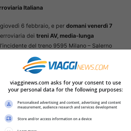
oviaria Italiana
 giovedì 6 febbraio, e per
domani venerdì 7
erroviaria dei
treni AV, media-lunga
ll’incidente del treno 9595 Milano – Salerno
viagginews.com asks for your consent to use
your personal data for the following purposes:
ogna percorrono la linea convenzionale fra
ino a 60 minuti. Previste anche limitazioni di
Personalised advertising and content, advertising and content
measurement, audience research and services development
eri è
garantito il viaggio sui primi treni utili
Store and/or access information on a device
menti è consultabile sui siti web delle Imprese