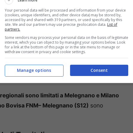
Learn more
Your personal data will be processed and information from your device
(cookies, unique identifiers, and other device data) may be stored by,
accessed by and shared with 319 partners, or used specifically by this
site. We and our partners may use precise geolocation data.
List of
partners.
ionali arrivano e partono da Milano Porta
Some vendors may process your personal data on the basis of legitimate
interest, which you can object to by managing your options below. Look
for a link at the bottom of this page or in the site menu to manage or
ale.
withdraw consent in privacy and cookie settings.
 Centrale
i
regionali arrivano e partono da
Manage options
Consent
o Centrale.
 regionali sono limitati a Melegnano e Milano
ano Bovisa FNM– Melegnano (S12)
sono