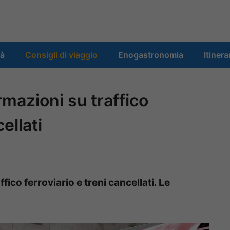
tà
Consigli di viaggio
Enogastronomia
Itinera
rmazioni su traffico
ellati
fico ferroviario e treni cancellati. Le