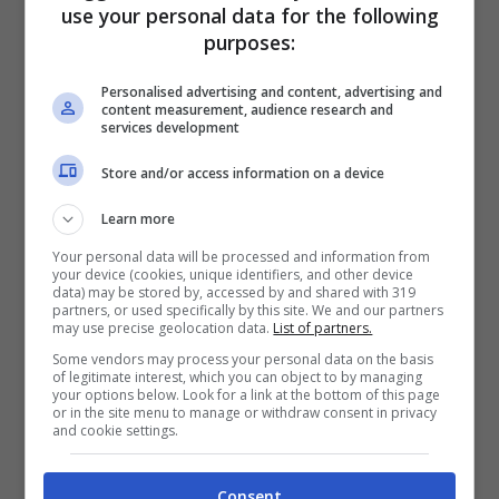
use your personal data for the following
purposes:
Sunny Beach, Bulgaria
– 36,38 euro
Marmaris, Turchia
– 52,35 euro
Personalised advertising and content, advertising and
content measurement, audience research and
Tokyo, Giappone
– 57,17 euro
services development
Algarve, Portogallo
– 59,14 euro
Store and/or access information on a device
Costa del Sol, Spagna
– 63,04 euro
Learn more
Città del Capo, Sudafrica
– 70,43
Your personal data will be processed and information from
euro
your device (cookies, unique identifiers, and other device
data) may be stored by, accessed by and shared with 319
partners, or used specifically by this site. We and our partners
Hoi An, Vietnam
– 72,84 euro
may use precise geolocation data.
List of partners.
Bali, Indonesia
– 74,73 euro
Some vendors may process your personal data on the basis
of legitimate interest, which you can object to by managing
Praga, Repubblica Ceca
– 73,57
your options below. Look for a link at the bottom of this page
or in the site menu to manage or withdraw consent in privacy
euro
and cookie settings.
Pafo, Cipro
– 74,97 euro
Consent