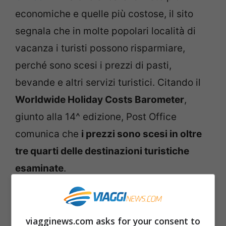
economiche e quelle più costose, il sito
segnala che in molte popolari località di
vacanza i turisti possono risparmiare,
perché sono scesi i prezzi di pasti,
bevande e altri servizi turistici. Citando il
Worldwide Holiday Costs Barometer
,
giunto alla 14^ edizione, Post Office
comunica che
i prezzi sono scesi in oltre
tre quarti delle destinazioni turistiche
esaminate
.
La top 10 delle mete di vacanza più
economiche
viagginews.com asks for your consent to