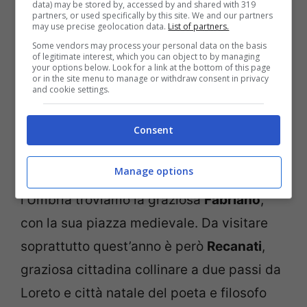
data) may be stored by, accessed by and shared with 319
dove si affacciano edifici medievali e
partners, or used specifically by this site. We and our partners
may use precise geolocation data.
List of partners.
rinascimentali. Da vistare
Loreto
e il suo
Some vendors may process your personal data on the basis
of legitimate interest, which you can object to by managing
celebre santuario, con la grande basilica
your options below. Look for a link at the bottom of this page
or in the site menu to manage or withdraw consent in privacy
che custodisce la Santa Casa della
and cookie settings.
Vergine Maria. Da non perdere, nel
pesarese, il suggestivo monastero di
Fonte
Consent
Avellana
. Mentre nell’entroterra della
Manage options
provincia di Ancona, al confine con
l’Umbria troviamo la graziosa
Fabriano
,
con la sua piazza medievale. Da visitare
soprattutto quest’anno è però
Recanati
,
graziosa cittadina collinare a due passi da
Loreto e città natale del poeta e filosofo