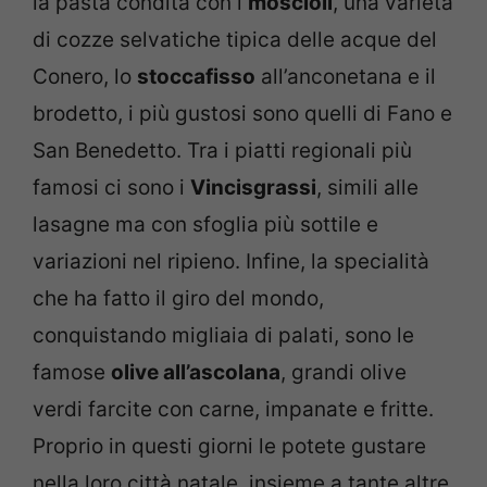
la pasta condita con i
mòscioli
, una varietà
di cozze selvatiche tipica delle acque del
Conero, lo
stoccafisso
all’anconetana e il
brodetto, i più gustosi sono quelli di Fano e
San Benedetto. Tra i piatti regionali più
famosi ci sono i
Vincisgrassi
, simili alle
lasagne ma con sfoglia più sottile e
variazioni nel ripieno. Infine, la specialità
che ha fatto il giro del mondo,
conquistando migliaia di palati, sono le
famose
olive all’ascolana
, grandi olive
verdi farcite con carne, impanate e fritte.
Proprio in questi giorni le potete gustare
nella loro città natale, insieme a tante altre