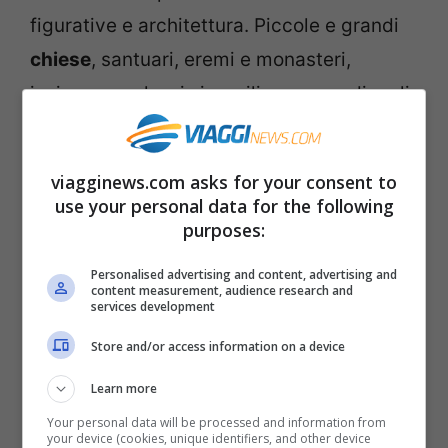
figurative e architettura. Piccole e grandi
chiese
, santuari, eremi e monasteri,
insieme a palazzi signorili, mura medievali
e rinascimentali, fanno delle Marche una
regione tutta da esplorare, soprattutto nei
viagginews.com asks for your consent to
piccoli centri meno famosi, che
use your personal data for the following
purposes:
custodiscono veri e propri gioielli. Tra le
più importanti città d’arte, tutti più o meno
Personalised advertising and content, advertising and
content measurement, audience research and
conoscono la magnifica rinascimentale
services development
Urbino
, città universitaria che vi lascerà
Store and/or access information on a device
senza fiato per la bellezza del suo Palazzo
Learn more
Ducale e dei suoi Torricini. Imperdibile
Your personal data will be processed and information from
Ascoli Piceno
, la grande Piazza del Popolo
your device (cookies, unique identifiers, and other device