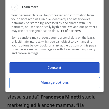
sarà forte quanto me”
Learn more
Alla Balivo, Annalisa Minetti ha detto che a
Your personal data will be processed and information from
your device (cookies, unique identifiers, and other device
Francesca ha insegnato l’autonomia.
data) may be stored by, accessed by and shared with 319
partners, or used specifically by this site. We and our partners
“Autonomia come prima arma di difesa.
may use precise geolocation data.
List of partners.
Some vendors may process your personal data on the basis
Quando sono venuta a sapere che pure lei
of legitimate interest, which you can object to by managing
your options below. Look for a link at the bottom of this page
avrebbe dovuto fare i conti con la mia
or in the site menu to manage or withdraw consent in privacy
and cookie settings.
stessa difficoltà alla vista, e che tutto
sarebbe peggiorato con il passare del
Consent
tempo, ho detto a me stessa che avrei
dovuto essere forte. Perché ho il dovere di
Manage options
farle da esempio per mostrarle la mia
stessa strada”.
Francesca Minetti
studia
marketing ed è anche mamma. “Ha