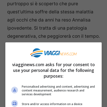
purtroppo si è scoperto che pure
quest’ultima soffre della stessa malattia
agli occhi che da anni ha reso Annalisa
ipovedente. Si tratta di una patologia
degenerativa, che peggiorerà con il tempo.
Ma questa condizione se possibile non fa
altro che rendere ancora più saldo il
rapporto tra le due.
viagginews.com asks for your consent to
use your personal data for the following
Se vuoi seguire tutte le nostre notizie in
purposes:
tempo reale
CLICCA QUI
Personalised advertising and content, advertising and
content measurement, audience research and
services development
Annalisa Minetti: “Mia sorella
Store and/or access information on a device