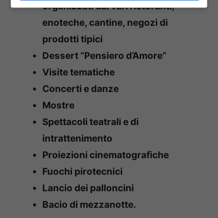
organizzati dai vari ristoranti,
enoteche, cantine, negozi di
prodotti tipici
Dessert “Pensiero d’Amore”
Visite tematiche
Concerti e danze
Mostre
Spettacoli teatrali e di
intrattenimento
Proiezioni cinematografiche
Fuochi pirotecnici
Lancio dei palloncini
Bacio di mezzanotte.