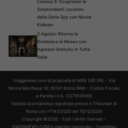
Lioness 3: Scopriamo le
Sorprendenti Location
della Serie Spy con Nicole
Kidman
2 Agosto: Ritorna la
Domenica al Museo con
Ingresso Gratuito in Tutta
Italia
Viagginews.com di proprietà di WEB 365 SRL - Via
Nicola Marchese 10, 00141 Roma (RM) - Codice Fiscale
e Partita I.V.A. 12279101005
Testata Giornalistica registrata presso il Tribunale di
Roma con n°143/2020 del 16/12/2020
Copyright ©2026 - Tutti i diritti riservati -
VIAGGINEWS.COM è marchio registrato -
Contattaci