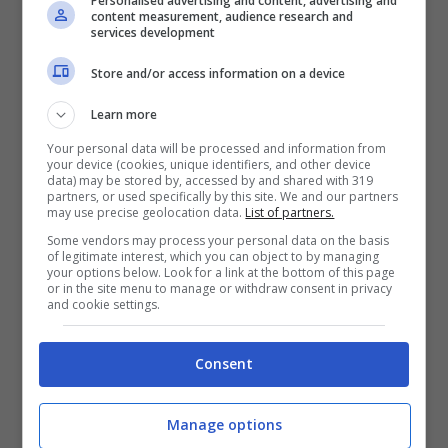
Personalised advertising and content, advertising and
content measurement, audience research and
L’evento sarà un’occasione speciale per
services development
trascorrere una serata indimenticabile in
Store and/or access information on a device
uno dei tanti bellissimi borghi italiani,
Learn more
all’insegna del romanticismo, della buona
Your personal data will be processed and information from
cucina, della cultura, della bellezza e dei
your device (cookies, unique identifiers, and other device
data) may be stored by, accessed by and shared with 319
ritmi rilassati e a misura d’uomo che solo i
partners, or used specifically by this site. We and our partners
may use precise geolocation data.
List of partners.
borghi offrono.
Some vendors may process your personal data on the basis
of legitimate interest, which you can object to by managing
your options below. Look for a link at the bottom of this page
or in the site menu to manage or withdraw consent in privacy
Le iniziative che verranno proposte in tutti
and cookie settings.
i borghi la sera del 23 giugno:
Consent
Borghi a lume di candela
Manage options
Menù degustazione a tema