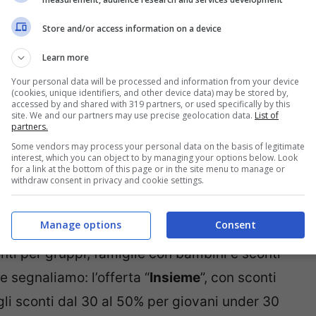
Gardena e la val di Fassa, oltre alle mete
Store and/or access information on a device
ei e la Reggia di Caserta.
Learn more
Your personal data will be processed and information from your device
se regionali
gestite sempre da Trenitalia
(cookies, unique identifiers, and other device data) may be stored by,
accessed by and shared with 319 partners, or used specifically by this
k raggiungendo 32 siti Unesco, 25 tra i
site. We and our partners may use precise geolocation data.
List of
partners.
ionali, e oltre 90 tra spiagge, centri di
Some vendors may process your personal data on the basis of legitimate
interest, which you can object to by managing your options below. Look
el complesso più di 500 luoghi di grande
for a link at the bottom of this page or in the site menu to manage or
withdraw consent in privacy and cookie settings.
Manage options
Consent
on corse e fermate aggiuntive, ci sono le
ti per gruppi, famiglie con bambini e sconti
e segnaliamo: l’offerta “
Insieme
”, con sconti
gli sconti dal 30 al 50% per giovani under 30