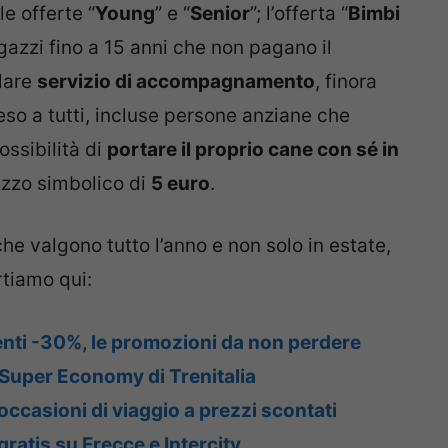
e offerte “
Young
” e “
Senior
”; l’offerta “
Bimbi
gazzi fino a 15 anni che non pagano il
olare
servizio di accompagnamento
, finora
teso a tutti, incluse persone anziane che
ossibilità di
portare il proprio cane con sé in
ezzo simbolico di
5 euro
.
che valgono tutto l’anno e non solo in estate,
rtiamo qui:
venti -30%, le promozioni da non perdere
 Super Economy di Trenitalia
occasioni di viaggio a prezzi scontati
gratis su Frecce e Intercity