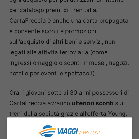
del catalogo premi di Trenitalia.
CartaFreccia è anche una carta prepagata
e consente sconti e promozioni
sull’acquisto di altri beni e servizi, non
legati alle attività ferroviaria (come
ingressi omaggio o sconti in musei, negozi,
hotel e per eventi e spettacoli).
Ora, i giovani sotto ai 30 anni possessori di
CartaFreccia avranno
ulteriori sconti
sui
treni della società grazie all’offerta Young.
“Hai meno di 30 anni? Risparmia fino al