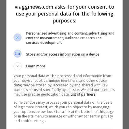
50% con la nuova offerta Young di
viagginews.com asks for your consent to
use your personal data for the following
#CartaFRECCIA”, recita lo slogan lanciato
purposes:
da Trenitalia.
Personalised advertising and content, advertising and
content measurement, audience research and
In base alla nuova promozione, i soci di
services development
CartaFreccia con meno di 30 anni
Store and/or access information on a device
potranno potranno usufruire, grazie
Learn more
all’
offerta Young
, di
sconti sui treni di
Your personal data will be processed and information from
Trenitalia variabili dal 30% al 50%
, rispetto
your device (cookies, unique identifiers, and other device
data) may be stored by, accessed by and shared with 319
partners, or used specifically by this site. We and our partners
al
prezzo del biglietto base intero
, a
may use precise geolocation data.
List of partners.
seconda dell’anticipo dell’acquisto,
su tutti
Some vendors may process your personal data on the basis
of legitimate interest, which you can object to by managing
i treni nazionali
e
in tutti i livelli di servizio
,
your options below. Look for a link at the bottom of this page
or in the site menu to manage or withdraw consent in privacy
ad eccezione del livello
Executive
.
and cookie settings.