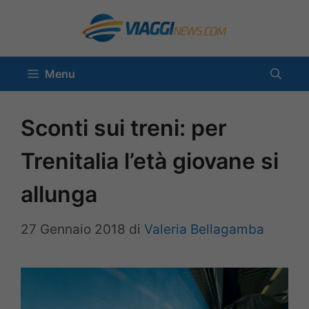
Vai
al
contenuto
Menu
Sconti sui treni: per
Trenitalia l’età giovane si
allunga
27 Gennaio 2018
di
Valeria Bellagamba