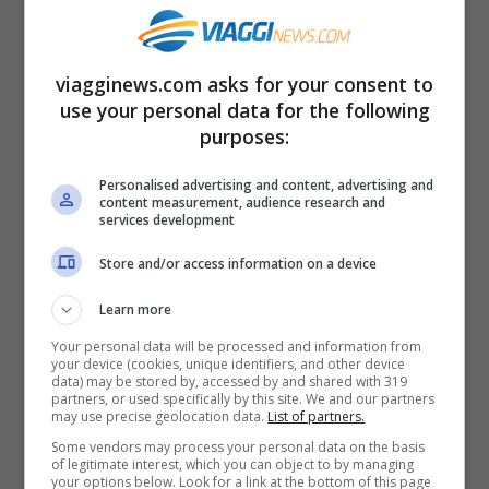
Tiangong-1: dove si trova
In ogni caso è ancora troppo presto per
viagginews.com asks for your consent to
dire se e quando la
use your personal data for the following
Stazione Spaziale
purposes:
Cinese cadrà sull’Italia
. Inoltre, se tutto
andrà bene, Tiangong-1 dovrebbe
Personalised advertising and content, advertising and
content measurement, audience research and
disintegrarsi entrando a contatto con
services development
l’atmosfera. Le preoccupazioni degli
Store and/or access information on a device
esperti riguardano solo eventuali detriti
Learn more
che potrebbero cadere al suolo causando
Your personal data will be processed and information from
your device (cookies, unique identifiers, and other device
danni. Comunque, in tutta la storia
data) may be stored by, accessed by and shared with 319
partners, or used specifically by this site. We and our partners
dell’attività spaziale, solo una volta è
may use precise geolocation data.
List of partners.
accaduto che una persona fosse colpita da
Some vendors may process your personal data on the basis
of legitimate interest, which you can object to by managing
un detrito spaziale, è accaduto nel 1997 in
your options below. Look for a link at the bottom of this page