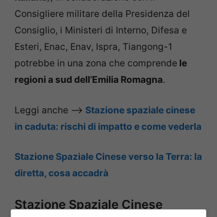
Consigliere militare della Presidenza del
Consiglio, i Ministeri di Interno, Difesa e
Esteri, Enac, Enav, Ispra, Tiangong-1
potrebbe in una zona che comprende
le
regioni a sud dell’Emilia Romagna
.
Leggi anche –>
Stazione spaziale cinese
in caduta: rischi di impatto e come vederla
Stazione Spaziale Cinese verso la Terra: la
diretta, cosa accadrà
Stazione Spaziale Cinese