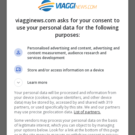
La app è uscita per sistema operativo
Android a gennaio e presto sarà
viagginews.com asks for your consent to
disponibile anche per iOS. Si può scaricare
use your personal data for the following
gratuitamente sul proprio smartphone.
purposes:
Una volta installata, ci si registra facendo
Personalised advertising and content, advertising and
il login con il proprio profilo Facebook o
content measurement, audience research and
services development
l’account Google, indicando la propria città
Store and/or access information on a device
di residenza, le proprie preferenze di
viaggio, con quali mezzi di trasporto si
Learn more
usano e se ci si sposta da sole la sera.
Your personal data will be processed and information from
your device (cookies, unique identifiers, and other device
Quando ci si registra alla app, infatti, si
data) may be stored by, accessed by and shared with 319
partners, or used specifically by this site. We and our partners
may use precise geolocation data.
List of partners.
diventa allo stesso tempo sia utenti che
Some vendors may process your personal data on the basis
componenti della community, con la
of legitimate interest, which you can object to by managing
your options below. Look for a link at the bottom of this page
possibilità di dare a nostra volta i consigli
or in the site menu to manage or withdraw consent in privacy