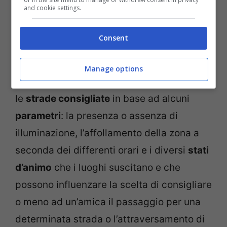
and cookie settings.
sulla città in cui abitiamo
. Si crea in questo
modo una rete virtuosa di consigli
Consent
reciproci.
Manage options
Nella app, la
mappa di colore viola
segnala
le
strade consigliate
in base ad alcuni
parametri
: la presenza o assenza di
illuminazione, l’affollamento della zona a
seconda dei differenti orari e i diversi
stati
d’animo
che i luoghi suscitano e che
possono influenzare la scelta di consigliare
o meno ad un’amica il passaggio per una
determinata strada o l’attraversamento di