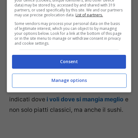
your device (cookies, unique identifiers, and other device
data) may be stored by, accessed by and shared with 319
partners, or used specifically by this site. We and our partners
SeatGuru è invece il sito dei
may use precise geolocation data.
List of partners.
Some vendors may process your personal data on the basis
“sedili”:
inserendo il numero di volo o la
of legitimate interest, which you can object to by managing
your options below. Look for a link at the bottom of this page
compagnia si possono avere delle
or in the site menu to manage or withdraw consent in privacy
and cookie settings.
valutazioni sul tasso di comodità.
Flight-
Report
elabora recensioni sui voli con foto,
Consent
scheda e voto finale in base alle classi.
Infine c’è
InflightFeed
, che valuta invece la
Manage options
qualità del cibo servito a bordo. Vengono
indicati dove
i voli dove si mangia meglio
e
non solo piatti classici, ma anche il sushi.