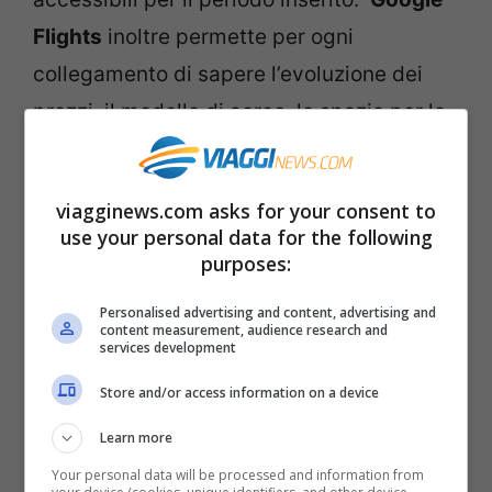
Flights
inoltre permette per ogni
collegamento di sapere l’evoluzione dei
prezzi, il modello di aereo, lo spazio per le
gambe e la presenza di connessione
internet.
viagginews.com asks for your consent to
use your personal data for the following
Routhappy
invece assegna un sistema di
purposes:
punteggio ai voli. Si analizzano otto “voci”
Personalised advertising and content, advertising and
(l’aereo, i sedili, la configurazione interna,
content measurement, audience research and
services development
la durata del viaggio, l’intrattenimento, il
Store and/or access information on a device
Wi-Fi, il cibo, le prese elettriche) e ti viene
Learn more
detto se è meglio prendere un volo
Your personal data will be processed and information from
piuttosto che un altro.