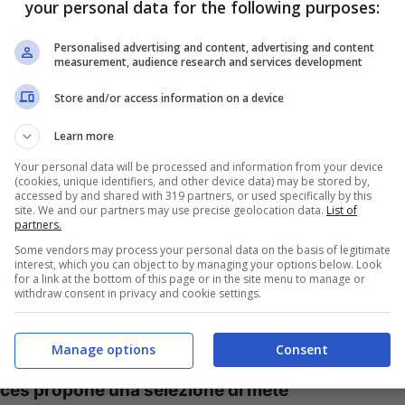
your personal data for the following purposes:
evo e posti insoliti da scoprire, individuati
Personalised advertising and content, advertising and content
mmunity di TruePlacer.
Una community, di cui
measurement, audience research and services development
entando “Ambasciatori del proprio territorio”,
Store and/or access information on a device
cchire le esperienze proposte.
Learn more
Your personal data will be processed and information from your device
un ristorante, un B&B
, o qualsiasi altra realtà
(cookies, unique identifiers, and other device data) may be stored by,
accessed by and shared with 319 partners, or used specifically by this
. Le mete sulla mappa rispondono a
diversi
site. We and our partners may use precise geolocation data.
List of
partners.
iese, case di personaggi, patrimonio Unesco,
Some vendors may process your personal data on the basis of legitimate
interest, which you can object to by managing your options below. Look
rismo, il wellness, la natura, il divertimento e
for a link at the bottom of this page or in the site menu to manage or
withdraw consent in privacy and cookie settings.
 dal Trentino alla Sicilia passando per Lazio,
eare percorsi suggestivi in tutta Italia.
Manage options
Consent
aces propone una selezione di mete