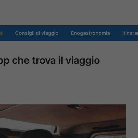
tà
Consigli di viaggio
Enogastronomia
Itinera
pp che trova il viaggio