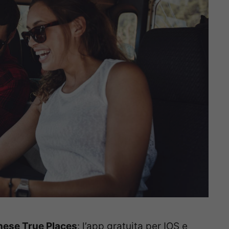
ese True Places
: l’app gratuita per IOS e