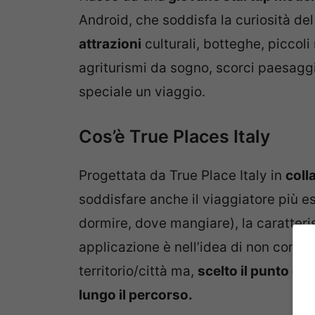
Android, che soddisfa la curiosità d
attrazioni
culturali, botteghe, piccoli 
agriturismi da sogno, scorci paesaggi
speciale un viaggio.
Cos’è True Places Italy
Progettata da True Place Italy in
coll
soddisfare anche il viaggiatore più e
dormire, dove mangiare), la caratteris
applicazione è nell’idea di non conce
territorio/città ma,
scelto il punto di 
lungo il percorso.