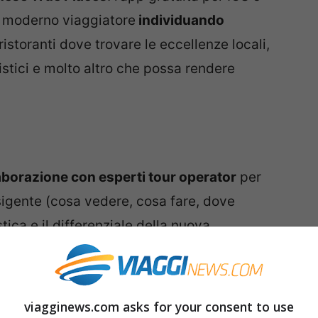
el moderno viaggiatore
individuando
ristoranti dove trovare le eccellenze locali,
stici e molto altro che possa rendere
aborazione con esperti tour operator
per
sigente (cosa vedere, cosa fare, dove
tica e il differenziale della nuova
ntrare le segnalazioni su un unico
partenza e di arrivo, proporre delle tappe
viagginews.com asks for your consent to use