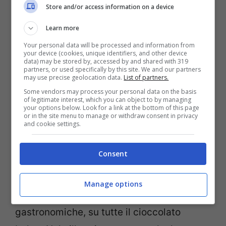
Store and/or access information on a device
spettacoli e giochi di luce.
Apertura
: dal 24 novembre al 2 gennaio
Learn more
2018.
Your personal data will be processed and information from
your device (cookies, unique identifiers, and other device
data) may be stored by, accessed by and shared with 319
partners, or used specifically by this site. We and our partners
Lovanio
. Stupenda città delle Fiandre, per
may use precise geolocation data.
List of partners.
i suoi edifici in stile gotico Brabantino,
Some vendors may process your personal data on the basis
of legitimate interest, which you can object to by managing
your options below. Look for a link at the bottom of this page
Lovanio
, a mezz’ora da Bruxelles,
or in the site menu to manage or withdraw consent in privacy
and cookie settings.
organizza un caratteristico mercatino
natalizio, con chalet allestiti all’interno di
Consent
un villaggio d Natale nel centro storico,
con tanti prodotti dell’artigianato locale,
Manage options
idee regali originali e specialità
gastronomiche, su tutte il cioccolato