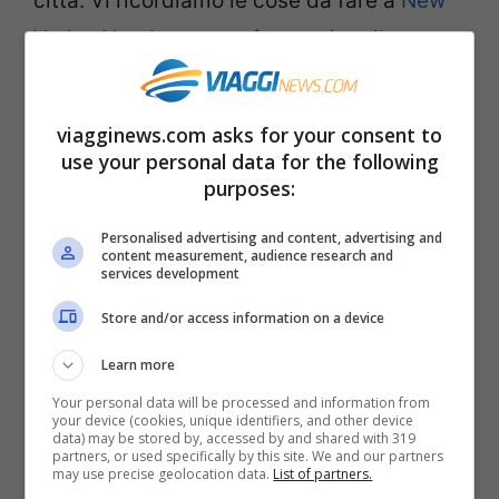
città. Vi ricordiamo le cose da fare a
New
York a Natale
e come
festeggiare il
Capodanno
.
viagginews.com asks for your consent to
Roma – Città del Vaticano
use your personal data for the following
purposes:
Personalised advertising and content, advertising and
content measurement, audience research and
services development
Store and/or access information on a device
Learn more
Your personal data will be processed and information from
your device (cookies, unique identifiers, and other device
data) may be stored by, accessed by and shared with 319
partners, or used specifically by this site. We and our partners
may use precise geolocation data.
List of partners.
(ALBERTO PIZZOLI/AFP/Getty Images)