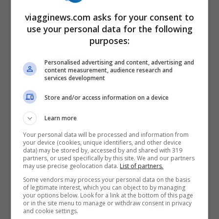
Forte scossa di terremoto oggi in
viagginews.com asks for your consent to
Indonesia, scattata allerta tsunami a
use your personal data for the following
Sulawesi poi rientrata, molta paura e
purposes:
preoccupazione.
Personalised advertising and content, advertising and
content measurement, audience research and
https://youtu.be/3LJ7iIAbgtw Un
services development
terremoto di magnitudo 6,8 ha avuto luogo
Store and/or access information on a device
non distante dall’isola indonesiana di
Learn more
Sulawesi, in Indonesia. Visti anche i
Your personal data will be processed and information from
precedenti, immediata è scattata l’allerta
your device (cookies, unique identifiers, and other device
data) may be stored by, accessed by and shared with 319
tsunami. Il terremoto ha avuto epicentro
partners, or used specifically by this site. We and our partners
may use precise geolocation data.
List of partners.
nel Golfo di Tolo, a circa …
Leggi tutto
Some vendors may process your personal data on the basis
of legitimate interest, which you can object to by managing
your options below. Look for a link at the bottom of this page
Terremoto Indonesia, scattata
or in the site menu to manage or withdraw consent in privacy
and cookie settings.
allerta tsunami a Sulawesi