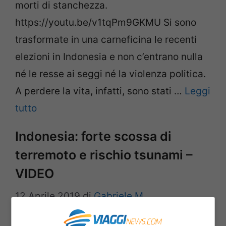
morti di stanchezza.
https://youtu.be/v1tqPm9GKMU Si sono
trasformate in una carneficina le recenti
elezioni in Indonesia e non c’entrano nulla
né le resse ai seggi né la violenza politica.
A perdere la vita, infatti, sono stati …
Leggi
tutto
Indonesia: forte scossa di
terremoto e rischio tsunami –
VIDEO
12 Aprile 2019
di
Gabriele M.