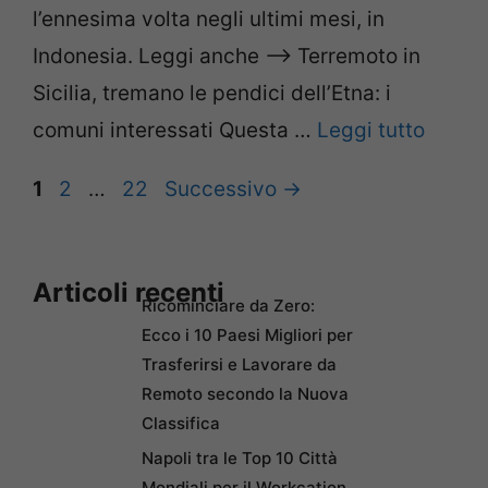
l’ennesima volta negli ultimi mesi, in
Indonesia. Leggi anche –> Terremoto in
Sicilia, tremano le pendici dell’Etna: i
comuni interessati Questa …
Leggi tutto
Pagina
Pagina
Pagina
1
2
…
22
Successivo
→
Articoli recenti
Ricominciare da Zero:
Ecco i 10 Paesi Migliori per
Trasferirsi e Lavorare da
Remoto secondo la Nuova
Classifica
Napoli tra le Top 10 Città
Mondiali per il Workcation