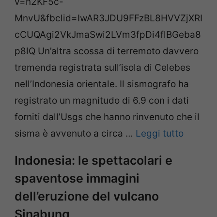
v=n2KF5c-
MnvU&fbclid=IwAR3JDU9FFzBL8HVVZjXRI
cCUQAgi2VkJmaSwi2LVm3fpDi4flBGeba8
p8lQ Un’altra scossa di terremoto davvero
tremenda registrata sull’isola di Celebes
nell’Indonesia orientale. Il sismografo ha
registrato un magnitudo di 6.9 con i dati
forniti dall’Usgs che hanno rinvenuto che il
sisma è avvenuto a circa …
Leggi tutto
Indonesia: le spettacolari e
spaventose immagini
dell’eruzione del vulcano
Sinabung