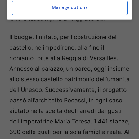
Manage options
Milioni di visitatori ogni anno -viagginews.com
Il budget limitato, per l costruzione del
castello, ne impedirono, alla fine il
richiamo forte alla Reggia di Versailles.
Annesso al palazzo, un parco, oggi insieme
allo stesso castello patrimonio dell’umanità
dell’Unesco. Successivamente, il progetto
passò all’architetto Pecassi, in ogni caso
aiutato nella scelta degli arredi dai gusti
dell’imperatrice Maria Teresa. 1.441 stanze,
390 delle quali per la sola famiglia reale. Al