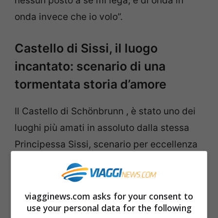
nessun posto a sé mi lega; è di onda in
onda invece che io volo”.
Castello di Sissi, il luogo
incantato: scenario di una
tormentata storia d’amore
Il Castello di Schönbrunn , è stato uno dei
luoghi più amati in assoluto dalla stessa
Principessa Sissi, scenario per eccellenza
della tormentata storia d’amore con suo
marito Francesco Giuseppe. In quel luogo,
infatti, ci fu il primo ballo tra i due, nella
viagginews.com asks for your consent to
use your personal data for the following
Sala delle Cerimonie, episodio che diede