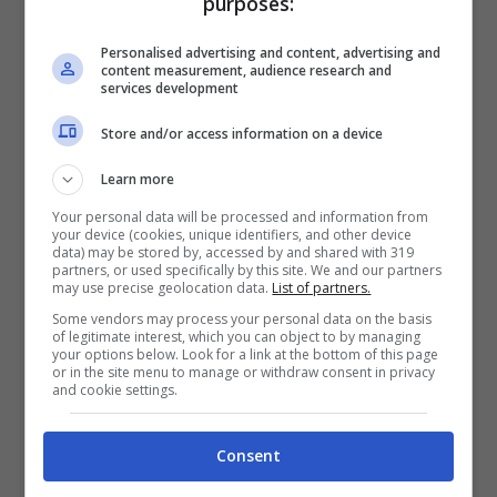
purposes:
vita, di fatto, al loro amore. La dimora fu
Personalised advertising and content, advertising and
commissionata dall’imperatore Leopoldo
content measurement, audience research and
services development
alla fine del Seicento all’architetto barocco
Johann Bernhard Fischer von Erlach, la cui
Store and/or access information on a device
formazione era avvenuta nella città di
Learn more
Roma.
Your personal data will be processed and information from
your device (cookies, unique identifiers, and other device
data) may be stored by, accessed by and shared with 319
partners, or used specifically by this site. We and our partners
may use precise geolocation data.
List of partners.
Some vendors may process your personal data on the basis
of legitimate interest, which you can object to by managing
your options below. Look for a link at the bottom of this page
or in the site menu to manage or withdraw consent in privacy
and cookie settings.
Consent