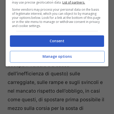
may use precise geolocation data.
List of partners.
Il Ministro delle infrastrutture e dei trasporti Matteo Salvini
Some vendors may process your personal data on the basis
of legitimate interest, which you can object to by managing
(Foto Ansa) – viagginews.com
your options below. Look for a link at the bottom of this page
or in the site menu to manage or withdraw consent in privacy
and cookie settings.
La terza infrazione che fa sospendere la
patente consiste nella
fermata o sosta
Consent
senza giustificato motivo
(per
un’emergenza dovuta al malessere di chi
Manage options
occupa il veicolo o a causa
dell’inefficienza di questo) sulle
carreggiate, sulle rampe e sugli svincoli e
nel mancato rispetto dell’obbligo, in casi
come questi, di spostare prima possibile il
mezzo sulla corsia per la sosta di