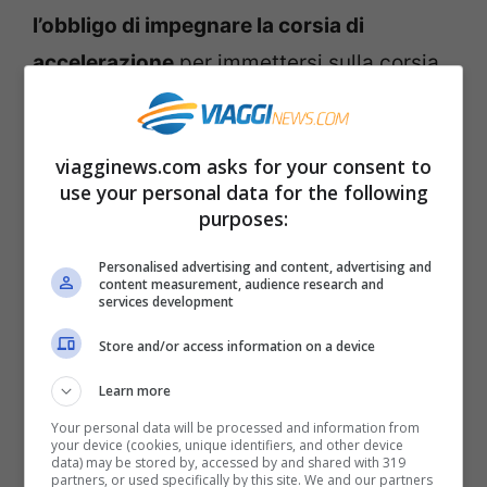
l’obbligo di impegnare la corsia di
accelerazione
per immettersi sulla corsia
di marcia. Stesso discorso per la mancata
precedenza ai mezzi che circolano su
viagginews.com asks for your consent to
quest’ultima corsia.
use your personal data for the following
purposes:
Personalised advertising and content, advertising and
content measurement, audience research and
services development
Store and/or access information on a device
Learn more
Your personal data will be processed and information from
your device (cookies, unique identifiers, and other device
data) may be stored by, accessed by and shared with 319
partners, or used specifically by this site. We and our partners