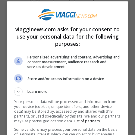
compatibili con le navi da crociera
.
Possono causare problemi seri e interferire
irrimediabilmente con la vacanza e con la
viagginews.com asks for your consent to
tutela degli ospiti.
use your personal data for the following
purposes:
Personalised advertising and content, advertising and
content measurement, audience research and
services development
Store and/or access information on a device
Learn more
Your personal data will be processed and information from
your device (cookies, unique identifiers, and other device
data) may be stored by, accessed by and shared with 319
partners, or used specifically by this site. We and our partners
may use precise geolocation data.
List of partners.
Some vendors may process your personal data on the basis
Certi oggetti mettono a rischio la sicurezza in crociera –
of legitimate interest, which you can object to by managing