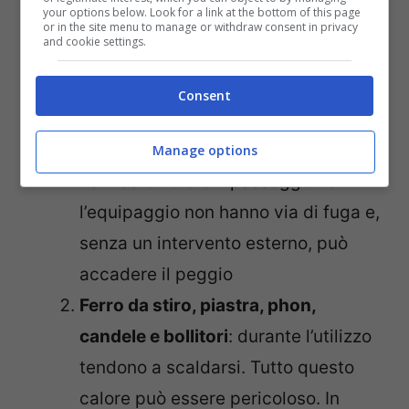
viagginews.com
your options below. Look for a link at the bottom of this page
or in the site menu to manage or withdraw consent in privacy
and cookie settings.
Ecco di quali si tratta:
Consent
Materiale esplosivo o infiammabile
:
gli incendi sono pericolosissimi sulle
Manage options
navi da crociera. I passeggeri e
l’equipaggio non hanno via di fuga e,
senza un intervento esterno, può
accadere il peggio
Ferro da stiro, piastra, phon,
candele e bollitori
: durante l’utilizzo
tendono a scaldarsi. Tutto questo
calore può essere pericoloso. In