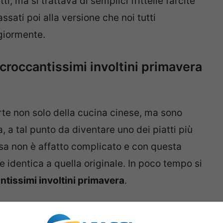
ti, ma si trattava di semplici frittelle farcite
sati poi alla versione che noi tutti
iormente.
croccantissimi involtini primavera
arte non solo della cucina cinese, ma sono
 a tal punto da diventare uno dei piatti più
casa non è affatto complicato e con questa
e identica a quella originale. In poco tempo si
ntissimi involtini primavera
.