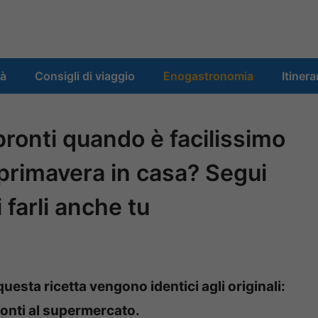
tà
Consigli di viaggio
Enogastronomia
Itinera
pronti quando è facilissimo
i primavera in casa? Segui
 farli anche tu
questa ricetta vengono identici agli originali:
ronti al supermercato.