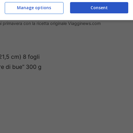
Manage options
Consent
ni primavera con la ricetta originale Viagginews.com
21,5 cm) 8 fogli
re di bue” 300 g