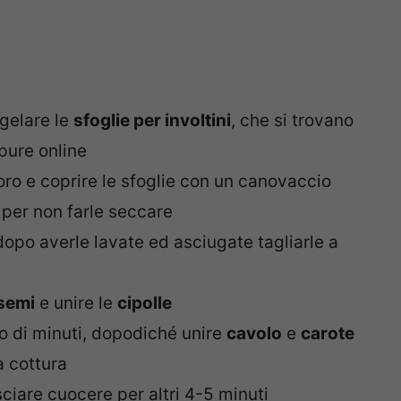
gelare le
sfoglie per involtini
, che si trovano
pure online
voro e coprire le sfoglie con un canovaccio
 per non farle seccare
opo averle lavate ed asciugate tagliarle a
 semi
e unire le
cipolle
io di minuti, dopodiché unire
cavolo
e
carote
a cottura
sciare cuocere per altri 4-5 minuti