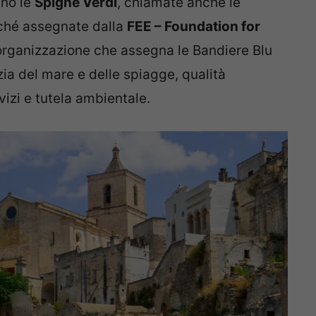
nno le
Spighe Verdi
, chiamate anche le
hé assegnate dalla
FEE – Foundation for
 organizzazione che assegna le Bandiere Blu
lizia del mare e delle spiagge, qualità
rvizi e tutela ambientale.