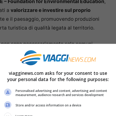
E – Foundation for Environmental Education
,
ati a
valorizzare e investire sul proprio
nte e il paesaggio, promuovendo produzioni
a turistica di qualità legata al territorio.
di non sono necessariamente solo comuni
oviamo, infatti, cittadine e località balneari,
ra Blu, che hanno scommesso sulla loro
ne.
viagginews.com asks for your consent to use
your personal data for the following purposes:
ale
, in crescita dalle
59 dello scorso anno.
Personalised advertising and content, advertising and content
n numero ottenuto dalla differenza tra le
7
measurement, audience research and services development
Store and/or access information on a device