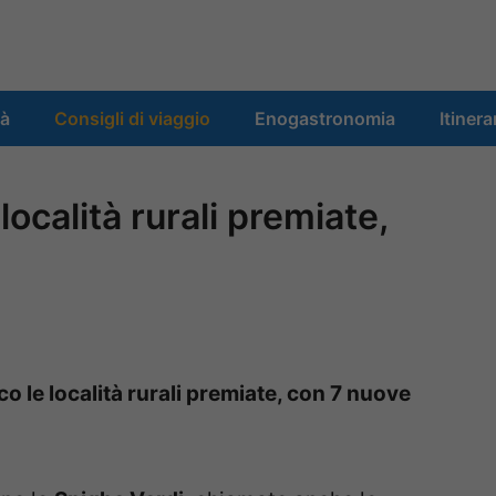
tà
Consigli di viaggio
Enogastronomia
Itinera
ocalità rurali premiate,
 le località rurali premiate, con 7 nuove