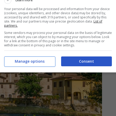
Learn more
Your personal data will be processed and information from your device
(cookies, unique identifiers, and other device data) may be stored by,
accessed by and shared with 319 partners, or used specifically by this
site. We and our partners may use precise geolocation data.
List of
partners.
Some vendors may process your personal data on the basis of legitimate
interest, which you can object to by managing your options below. Look
for a link at the bottom of this page or in the site menu to manage or
withdraw consent in privacy and cookie settings.
Manage options
Consent