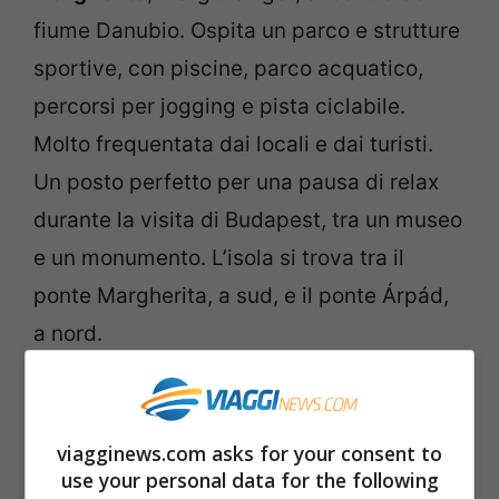
fiume Danubio. Ospita un parco e strutture
sportive, con piscine, parco acquatico,
percorsi per jogging e pista ciclabile.
Molto frequentata dai locali e dai turisti.
Un posto perfetto per una pausa di relax
durante la visita di Budapest, tra un museo
e un monumento. L’isola si trova tra il
ponte Margherita, a sud, e il ponte Árpád,
a nord.
Ponte delle Catene
viagginews.com asks for your consent to
use your personal data for the following