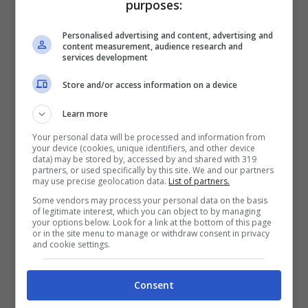
purposes:
Personalised advertising and content, advertising and
content measurement, audience research and
services development
Store and/or access information on a device
Learn more
Your personal data will be processed and information from
your device (cookies, unique identifiers, and other device
Budapest, Ponte delle Catene
data) may be stored by, accessed by and shared with 319
partners, or used specifically by this site. We and our partners
may use precise geolocation data.
List of partners.
Il
Ponte delle Catene
(
Széchenyi Lánchíd)
Some vendors may process your personal data on the basis
of legitimate interest, which you can object to by managing
è un’altro luogo imperdibile di Budapest. Fu
your options below. Look for a link at the bottom of this page
or in the site menu to manage or withdraw consent in privacy
costruito tra il 1839 e il 1849 per iniziativa
and cookie settings.
del conte István Széchenyi. Il ponte,
Consent
realizzato da due architetti inglesi, è lungo