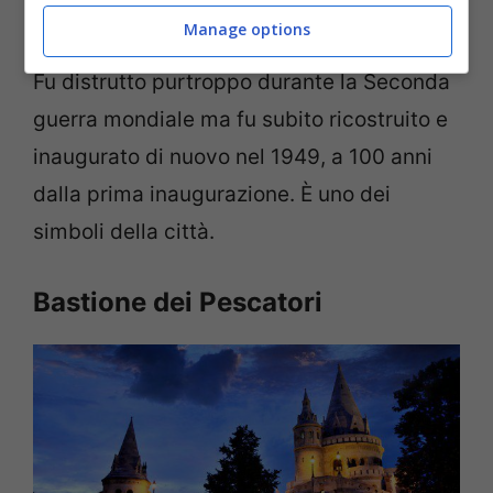
375 metri e ha una struttura imponente,
Manage options
con due archi. È ornato da statue di leoni.
Fu distrutto purtroppo durante la Seconda
guerra mondiale ma fu subito ricostruito e
inaugurato di nuovo nel 1949, a 100 anni
dalla prima inaugurazione. È uno dei
simboli della città.
Bastione dei Pescatori